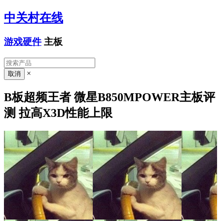
中关村在线
游戏硬件
主板
×
B板超频王者 微星B850MPOWER主板评
测 拉高X3D性能上限