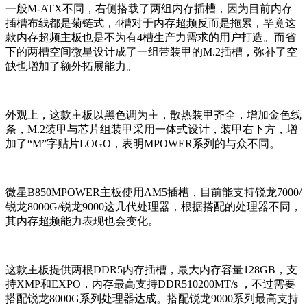
一般M-ATX不同，右侧搭载了两组内存插槽，因为目前内存
插槽布线都是菊链式，4槽对于内存超频反而是拖累，毕竟这
款内存超频主板也是不为有4槽生产力需求的用户打造。而省
下的两槽空间微星设计成了一组带装甲的M.2插槽，弥补了空
缺也增加了额外拓展能力。
外观上，这款主板以黑色调为主，散热装甲齐全，增加金色线
条，M.2装甲与芯片组装甲采用一体式设计，装甲右下方，增
加了“M”字贴片LOGO，表明MPOWER系列的与众不同。
微星B850MPOWER主板使用AM5插槽，目前能支持锐龙7000/
锐龙8000G/锐龙9000这几代处理器，根据搭配的处理器不同，
其内存超频能力表现也会变化。
这款主板提供两根DDR5内存插槽，最大内存容量128GB，支
持XMP和EXPO，内存最高支持DDR510200MT/s ，不过需要
搭配锐龙8000G系列处理器达成。搭配锐龙9000系列最高支持