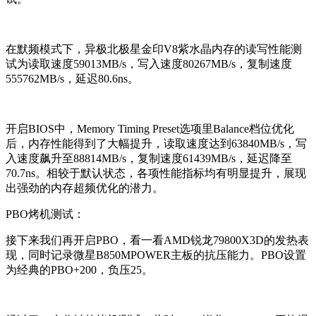
在默频模式下，异极北极星金印V8紫水晶内存的读写性能测
试为读取速度59013MB/s，写入速度80267MB/s，复制速度
555762MB/s，延迟80.6ns。
开启BIOS中，Memory Timing Preset选项里Balance档位优化
后，内存性能得到了大幅提升，读取速度达到63840MB/s，写
入速度飙升至88814MB/s，复制速度61439MB/s，延迟降至
70.7ns。相较于默认状态，各项性能指标均有明显提升，展现
出强劲的内存超频优化的潜力。
PBO
烤机测试：
接下来我们再开启PBO，看一看AMD锐龙79800X3D的发热表
现，同时记录微星B850MPOWER主板的抗压能力。PBO设置
为经典的PBO+200，负压25。