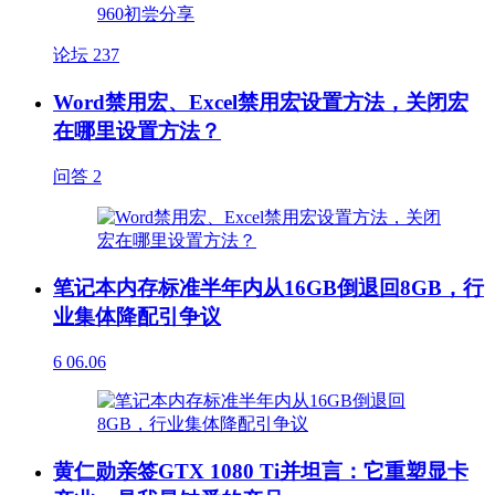
论坛
237
Word禁用宏、Excel禁用宏设置方法，关闭宏
在哪里设置方法？
问答
2
笔记本内存标准半年内从16GB倒退回8GB，行
业集体降配引争议
6
06.06
黄仁勋亲签GTX 1080 Ti并坦言：它重塑显卡