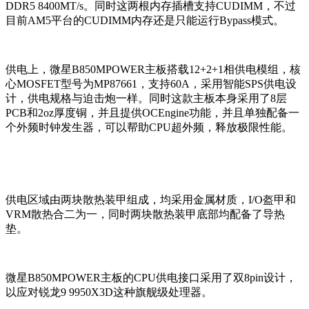
DDR5 8400MT/s。同时这两根内存插槽支持CUDIMM，不过
目前AM5平台的CUDIMM内存还是只能运行Bypass模式。
供电上，微星B850MPOWER主板搭载12+2+1相供电模组，核
心MOSFET型号为MP87661，支持60A，采用智能SPS供电设
计，供电规格与迫击炮一样。同时这款主板本身采用了8层
PCB和2oz厚度铜，并且提供OCEngine功能，并且单独配备一
个外频时钟发生器，可以帮助CPU超外频，释放极限性能。
供电区域由两块散热装甲组成，均采用金属材质，I/O盔甲和
VRM散热合二为一，同时两块散热装甲底部均配备了导热
垫。
微星B850MPOWER主板的CPU供电接口采用了双8pin设计，
以应对锐龙9 9950X3D这种旗舰级处理器。