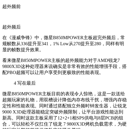
超外频前
超外频后
在《漫威争锋》中，微星B850MPOWER主板超完外频后，常
规帧数从336提升至341，1% Low从270提升至280，同样有明
显的帧数提升效果。
看来微星B850MPOWER主板的超外频能力对于AMD锐龙7
9800X3D这种处理器来说确实是非常有效的性能增强手段，搭
配PBO超频可以让用户享受到更极致的性能表现。
4
写在最后
微星B850MPOWER主板目前的表现令人惊艳，这是一款送给
超频玩家的礼物，用双槽设计降低内存布线干扰，增强内存稳
定性和性能表现。同时通过搭配独立外频时钟发生器，让锐龙
9000 X3D处理器能稳定突破外频限制，让平台游戏性能达到
新高。同时这款主板采用了12+2+1相SPS供电与8层PCB的组
合，可以轻松不仅扛住了锐龙 7 9800X3D烤机负载需求，为硬