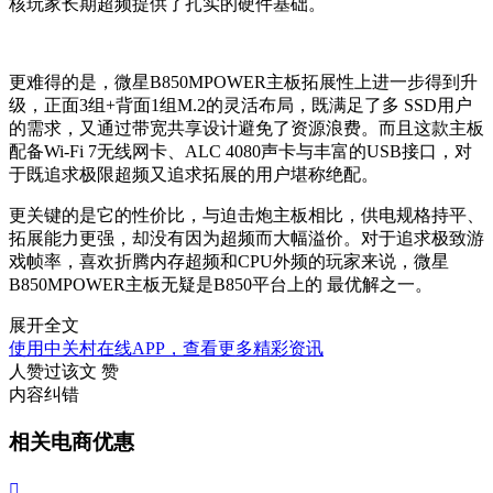
核玩家长期超频提供了扎实的硬件基础。
更难得的是，微星B850MPOWER主板拓展性上进一步得到升
级，正面3组+背面1组M.2的灵活布局，既满足了多 SSD用户
的需求，又通过带宽共享设计避免了资源浪费。而且这款主板
配备Wi-Fi 7无线网卡、ALC 4080声卡与丰富的USB接口，对
于既追求极限超频又追求拓展的用户堪称绝配。
更关键的是它的性价比，与迫击炮主板相比，供电规格持平、
拓展能力更强，却没有因为超频而大幅溢价。对于追求极致游
戏帧率，喜欢折腾内存超频和CPU外频的玩家来说，微星
B850MPOWER主板无疑是B850平台上的 最优解之一。
展开全文
使用中关村在线APP，查看更多精彩资讯
人赞过该文
赞
内容纠错
相关电商优惠
