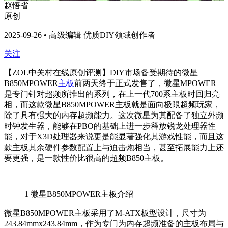
赵悟省
原创
2025-09-26 • 高级编辑 优质DIY领域创作者
关注
【ZOL中关村在线原创评测】DIY
市场备受期待的微星
B850MPOWER
主板
前两天终于正式发售了，微星MPOWER
是专门针对超频所推出的系列，在上一代700系主板时回归亮
相，而这款微星B850MPOWER主板就是面向极限超频玩家，
除了具有强大的内存超频能力。这次微星为其配备了独立外频
时钟发生器，能够在PBO的基础上进一步释放锐龙处理器性
能，对于X3D处理器来说更是能显著强化其游戏性能，而且这
款主板其余硬件参数配置上与迫击炮相当，甚至拓展能力上还
要更强，是一款性价比很高的超频B850主板。
1
微星B850MPOWER主板介绍
微星B850MPOWER主板采用了M-ATX板型设计，尺寸为
243.84mmx243.84mm，作为专门为内存超频准备的主板布局与