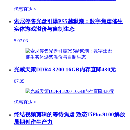
优惠直达 >
索尼停售光盘引爆PS5越狱潮：数字焦虑催生
实体游戏溢价与自制生态
5
07.03
光威天策DDR4 3200 16GB内存直降430元
07.05
优惠直达 >
终结视频剪辑的等待焦虑 致态TiPlus9100解放
暑期创作生产力