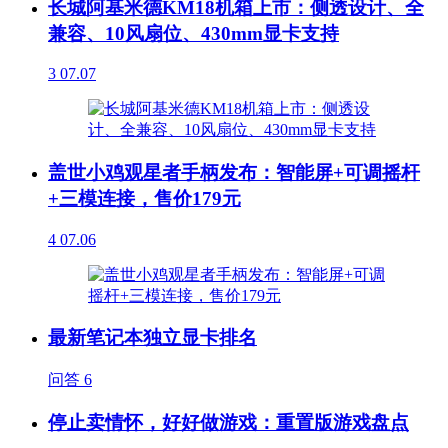
长城阿基米德KM18机箱上市：侧透设计、全
兼容、10风扇位、430mm显卡支持
3
07.07
盖世小鸡观星者手柄发布：智能屏+可调摇杆
+三模连接，售价179元
4
07.06
最新笔记本独立显卡排名
问答
6
停止卖情怀，好好做游戏：重置版游戏盘点