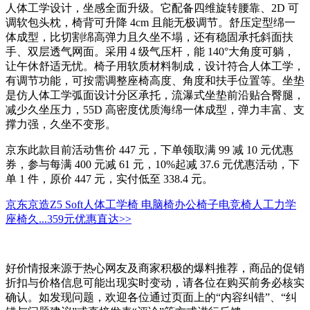
人体工学设计，坐感全面升级。它配备四维旋转腰靠、2D 可
调软包头枕，椅背可升降 4cm 且能无极调节。舒压定型绵一
体成型，比切割绵高弹力且久坐不塌，还有稳固承托斜面扶
手、双层透气网面。采用 4 级气压杆，能 140°大角度可躺，
让午休舒适无忧。椅子用软质材料制成，设计符合人体工学，
有调节功能，可按需调整座椅高度、角度和扶手位置等。坐垫
是仿人体工学弧面设计分区承托，流瀑式坐垫前沿贴合臀腿，
减少久坐压力，55D 高密度优质海绵一体成型，弹力丰富、支
撑力强，久坐不变形。
京东此款目前活动售价 447 元，下单领取满 99 减 10 元优惠
券，参与每满 400 元减 61 元，10%起减 37.6 元优惠活动，下
单 1 件，原价 447 元，实付低至 338.4 元。
京东京造Z5 Soft人体工学椅 电脑椅办公椅子电竞椅人工力学
座椅久...
359元
优惠直达>>
好价情报来源于热心网友及商家积极的爆料推荐，商品的促销
折扣与价格信息可能出现实时变动，请各位在购买前务必核实
确认。如发现问题，欢迎各位通过页面上的“内容纠错”、“纠