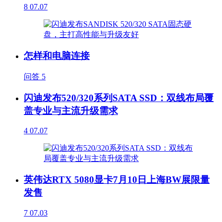
8
07.07
怎样和电脑连接
问答
5
闪迪发布520/320系列SATA SSD：双线布局覆
盖专业与主流升级需求
4
07.07
英伟达RTX 5080显卡7月10日上海BW展限量
发售
7
07.03