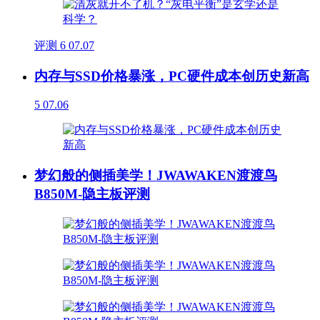
评测
6
07.07
内存与SSD价格暴涨，PC硬件成本创历史新高
5
07.06
梦幻般的侧插美学！JWAWAKEN渡渡鸟
B850M-隐主板评测