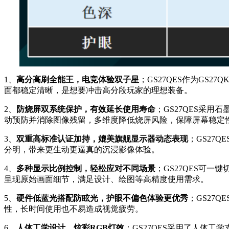
1、
高分高刷全能王，电竞体验双子星
；GS27QES作为GS2
面都稳定清晰，是想要冲击高分段玩家的理想装备。
2、
防烧屏双系统保护，有效延长使用寿命
；GS27QES采
动预防并消除图像残留，多维度降低烧屏风险，保障屏幕稳定
3、
双重高标准认证加持，媲美旗舰显示器动态表现
；GS27Q
分明，带来更生动更逼真的沉浸影像体验。
4、
多种显示比例控制，轻松应对不同场景
；GS27QES可一
呈现原始画面细节，满足设计、绘图等高精度使用需求。
5、
硬件低蓝光搭配防眩光，护眼不偏色体验更优秀
；GS27
性，长时间使用也不易造成视觉疲劳。
6、
人体工学设计，炫彩RGB灯效
；GS27QES采用了人体