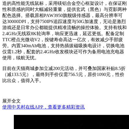
造的高性能无线鼠标，采用镁铝合金空心框架设计，在保证刚
性和质感的同时大幅减轻重量，提供玄武（黑色）与霓影两种
配色选择。搭载原相PAW3950旗舰级传感器，最高分辨率可
达30000DPI，支持750IPS追踪速度与50G加速度，无论是激烈
游戏还是日常办公都能提供精准流畅的操控体验。支持有线和
2.4GHz无线双8K轮询率，响应更迅速，延迟更低。配备定制
TTC橙点光微动V2，按键寿命高达一亿次，有效减少手部疲
劳。内置340mAh电池，支持热插拔磁吸换电设计，切换电池
仅需1.2秒，配套的2.4GHz收发模块还可作为备用电池充电器
使用，续航无忧。
目前在天猫商城参加立减200元活动，并可叠加国家补贴8.5折
（减133.5元），最终到手价仅需756.5元，原价1090元，性价
比出众，值得入手。
展开全文
使用中关村在线APP，查看更多精彩资讯