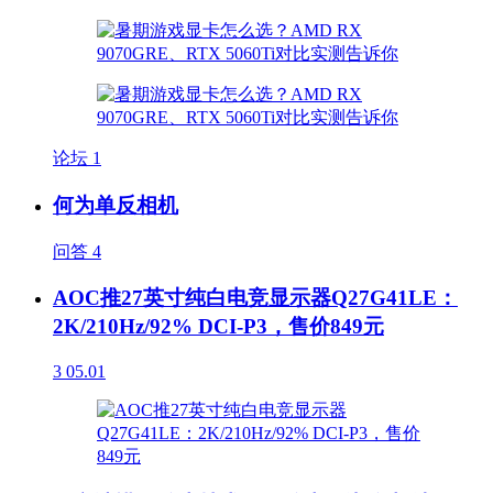
论坛
1
何为单反相机
问答
4
AOC推27英寸纯白电竞显示器Q27G41LE：
2K/210Hz/92% DCI-P3，售价849元
3
05.01