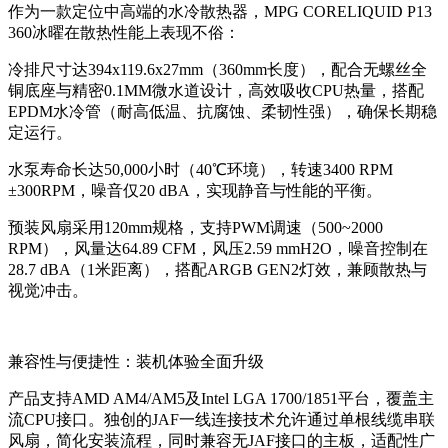
作为一款定位中高端的水冷散热器，MPG CORELIQUID P13
360冰曜在散热性能上表现不俗：
冷排尺寸达394x119.6x27mm（360mm长度），配合无螺丝全
铜底座与精密0.1MM微水道设计，高效吸收CPU热量，搭配
EPDM水冷管（耐高低温、抗腐蚀、柔韧性强），确保长期稳
定运行。
水泵寿命长达50,000小时（40℃环境），转速3400 RPM
±300RPM，噪音仅20 dBA，实现静音与性能的平衡。
预装风扇采用120mm规格，支持PWM调速（500~2000
RPM），风量达64.89 CFM，风压2.59 mmH2O，噪音控制在
28.7 dBA（1米距离），搭配ARGB GEN2灯效，兼顾散热与
视觉冲击。
兼容性与便捷性：装机体验全面升级
产品支持AMD AM4/AM5及Intel LGA 1700/1851平台，覆盖主
流CPU接口。独创的JAF一线连接技术允许通过单根线缆串联
风扇，简化安装流程，同时兼容无JAF接口的主板，适配性广