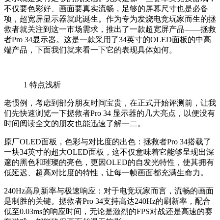
不仅要色彩好、画面要真实流畅，足够的屏幕尺寸也是必备
项，超宽屏显示器就此诞生。作为专为发烧电竞玩家而生的拯
救者就关注到这一市场需求，推出了一款超宽屏产品——拯救
者Pro 34显示器。这是一款采用了34英寸的OLED面板的中高
端产品，下面我们就来看一下它的表现具体如何。
1
特点浅析
老惯例，考虑到部分朋友时间宝贵，在正式开始评测前，让我
们先快速浏览一下拯救者Pro 34 显示器的几大亮点，以便没有
时间阅读全文的朋友也能迅速了解一二。
原厂OLED面板，色彩与对比度的出色：拯救者Pro 34搭载了
一块34英寸的超大OLED面板，这不仅意味着它能够呈现出深
邃的黑色和璀璨的亮色，更因OLED的自发光特性，使其拥有
低延迟、超高对比度的特性，让每一帧画面都充满生命力。
240Hz高刷新率与极速响应：对于电竞玩家而言，流畅的画面
是制胜的关键。拯救者Pro 34支持高达240Hz的刷新率，配合
低至0.03ms的响应时间，无论是激烈的FPS对战还是高速的赛