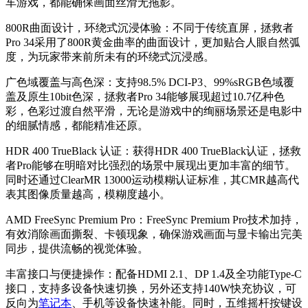
车游戏，都能确保画面丝滑无拖影。
800R曲面设计，环绕式沉浸体验：不同于传统直屏，拯救者
Pro 34采用了800R黄金曲率的曲面设计，更加贴合人眼自然弧
度，为玩家带来前所未有的环绕式沉浸感。
广色域覆盖与高色深：支持98.5% DCI-P3、99%sRGB色域覆
盖及原生10bit色深，拯救者Pro 34能够展现超过10.7亿种色
彩，色彩过渡自然平滑，无论是游戏中的绚丽场景还是电影中
的细腻情感，都能精准还原。
HDR 400 TrueBlack 认证：获得HDR 400 TrueBlack认证，拯救
者Pro能够在明暗对比强烈的场景中展现出更加丰富的细节。
同时还通过ClearMR 13000运动模糊认证标准，其CMR越高代
表其图像质量越高，模糊度越小。
AMD FreeSync Premium Pro：FreeSync Premium Pro技术加持，
有效消除画面撕裂、卡顿现象，确保游戏画面与显卡输出完美
同步，提供流畅的视觉体验。
丰富接口与便捷操作：配备HDMI 2.1、DP 1.4及全功能Type-C
接口，支持多设备快速切换，另外还支持140W快充协议，可
反向为
笔记本
、手机等设备快速补能。同时，五维摇杆按键设