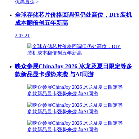
优惠直达 >
全球存储芯片价格回调但仍处高位，DIY装机
成本翻倍创五年新高
2
07.21
映众参展ChinaJoy 2026 冰龙及夏日限定等多
款新品显卡强势来袭 与AI同游