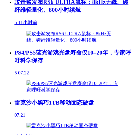
攻击鲨发布RS6 ULTRA鼠标：8kHz无线、碳
纤维轻量化、800小时续航
5
11小时前
PS4/PS5蓝光游戏光盘寿命仅10–20年，专家呼
吁科学保存
5
07.22
雷克沙小黑巧1TB移动固态硬盘
07.21