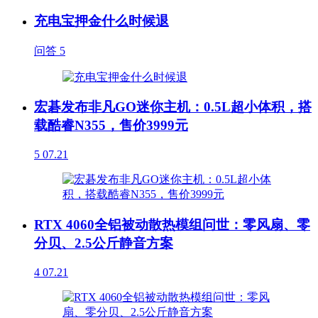
充电宝押金什么时候退
问答
5
宏碁发布非凡GO迷你主机：0.5L超小体积，搭
载酷睿N355，售价3999元
5
07.21
RTX 4060全铝被动散热模组问世：零风扇、零
分贝、2.5公斤静音方案
4
07.21