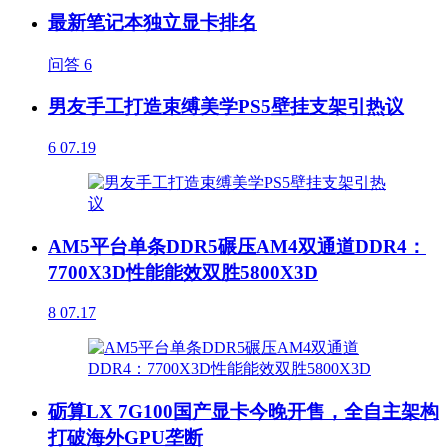
最新笔记本独立显卡排名
问答
6
男友手工打造束缚美学PS5壁挂支架引热议
6
07.19
AM5平台单条DDR5碾压AM4双通道DDR4：
7700X3D性能能效双胜5800X3D
8
07.17
砺算LX 7G100国产显卡今晚开售，全自主架构
打破海外GPU垄断