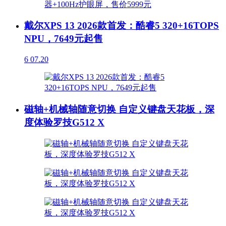
戴尔XPS 13 2026款首发：酷睿5 320+16TOPS
NPU，7649元起售
6
07.20
磁轴+机械轴随意切换 自定义键盘天花板，深
度体验罗技G512 X