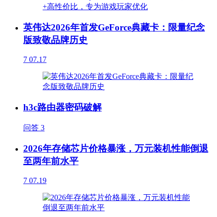
英伟达2026年首发GeForce典藏卡：限量纪念
版致敬品牌历史
7
07.17
h3c路由器密码破解
问答
3
2026年存储芯片价格暴涨，万元装机性能倒退
至两年前水平
7
07.19