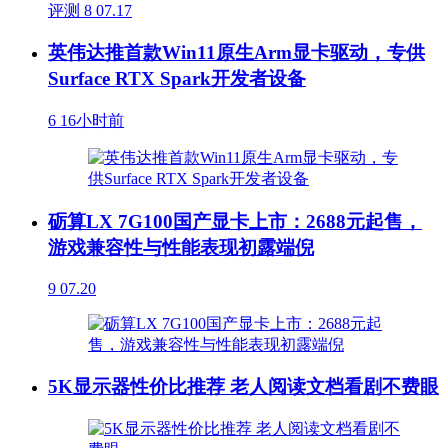
评测
8
07.17
英伟达推首款Win11原生Arm显卡驱动，专供
Surface RTX Spark开发者设备
6
16小时前
砺算LX 7G100国产显卡上市：2688元起售，
游戏兼容性与性能表现初露端倪
9
07.20
5K显示器性价比推荐 老人阅读文档看剧不费眼