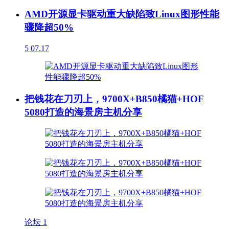
AMD开源显卡驱动重大缺陷致Linux图形性能
骤降超50%
5
07.17
把钱花在刀刃上，9700X+B850橘猫+HOF
5080打造的海景房主机分享
论坛
1