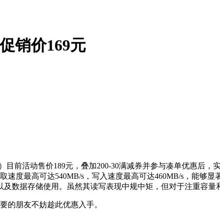
盘促销价169元
3.0）目前活动售价189元，叠加200-30满减券并参与凑单优惠后，
取速度最高可达540MB/s，写入速度最高可达460MB/s，
以及数据存储使用。虽然其读写表现中规中矩，但对于注重容量
需要的朋友不妨趁此优惠入手。