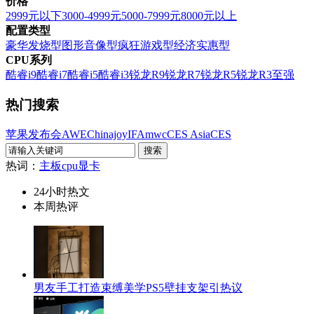
价格
2999元以下
3000-4999元
5000-7999元
8000元以上
配置类型
豪华发烧型
图形音像型
疯狂游戏型
经济实惠型
CPU系列
酷睿i9
酷睿i7
酷睿i5
酷睿i3
锐龙R9
锐龙R7
锐龙R5
锐龙R3
至强
热门搜索
苹果发布会
AWE
Chinajoy
IFA
mwc
CES Asia
CES
热词：
主板
cpu
显卡
24小时热文
本周热评
男友手工打造束缚美学PS5壁挂支架引热议