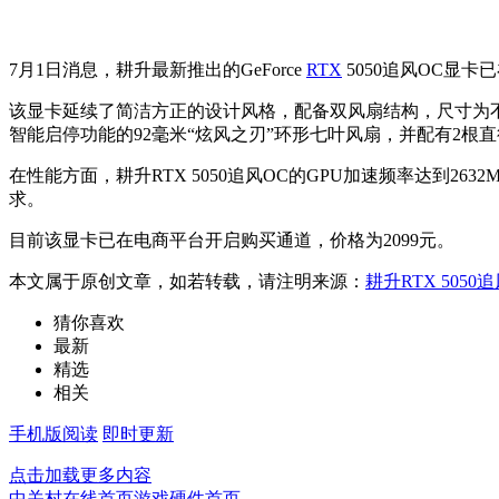
7月1日消息，耕升最新推出的GeForce
RTX
5050追风OC显
该显卡延续了简洁方正的设计风格，配备双风扇结构，尺寸为不含挡板22
智能启停功能的92毫米“炫风之刃”环形七叶风扇，并配有2
在性能方面，耕升RTX 5050追风OC的GPU加速频率达到2632
求。
目前该显卡已在电商平台开启购买通道，价格为2099元。
本文属于原创文章，如若转载，请注明来源：
耕升RTX 505
猜你喜欢
最新
精选
相关
手机版阅读
即时更新
点击加载更多内容
中关村在线首页
游戏硬件首页