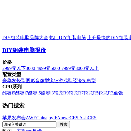
DIY组装电脑品牌大全
热门DIY组装电脑
上升最快的DIY组装
DIY组装电脑报价
价格
2999元以下
3000-4999元
5000-7999元
8000元以上
配置类型
豪华发烧型
图形音像型
疯狂游戏型
经济实惠型
CPU系列
酷睿i9
酷睿i7
酷睿i5
酷睿i3
锐龙R9
锐龙R7
锐龙R5
锐龙R3
至强
热门搜索
苹果发布会
AWE
Chinajoy
IFA
mwc
CES Asia
CES
热词：
主板
cpu
显卡