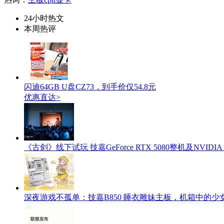
24小时热文
本周热评
闪迪64GB U盘CZ73，到手价仅54.8元
优惠直达>
《古剑》线下试玩 技嘉GeForce RTX 5080整机及NVIDIA
深夜游戏不孤单：技嘉B850 睡衣雕妹主板，机箱中的少女送