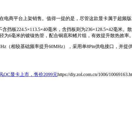
卡已在电商平台上架销售。值得一提的是，尽管这款显卡属于超频版
4.5×113.5×40毫米，含挡板则为236×128.5×42毫
根直径为6毫米的镀镍热管，配合铜底和鳍片组，有效提升散热效
MHz（相较基础频率提升60MHz），采用单8Pin供电接口，并提供3个
0追风OC显卡上市，售价2099元
https://diy.zol.com.cn/1006/10069163.h