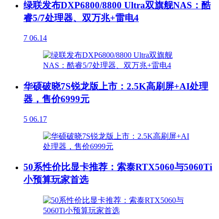
绿联发布DXP6800/8800 Ultra双旗舰NAS：酷
睿5/7处理器、双万兆+雷电4
7
06.14
华硕破晓7S锐龙版上市：2.5K高刷屏+AI处理
器，售价6999元
5
06.17
50系性价比显卡推荐：索泰RTX5060与5060Ti
小预算玩家首选