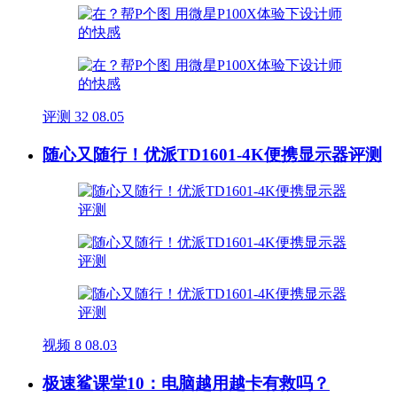
评测
32
08.05
随心又随行！优派TD1601-4K便携显示器评测
视频
8
08.03
极速鲨课堂10：电脑越用越卡有救吗？