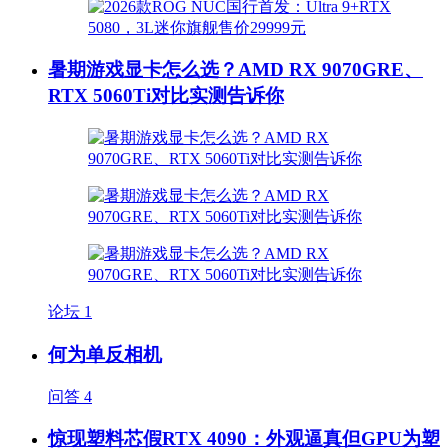
暑期游戏显卡怎么选？AMD RX 9070GRE、
RTX 5060Ti对比实测告诉你
论坛
1
何为单反相机
问答
4
惊现塑料芯假RTX 4090：外观逼真但GPU为塑