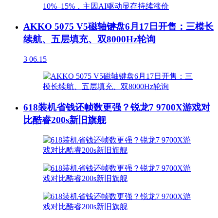
AKKO 5075 V5磁轴键盘6月17日开售：三模长
续航、五层填充、双8000Hz轮询
3
06.15
618装机省钱还帧数更强？锐龙7 9700X游戏对
比酷睿200s新旧旗舰