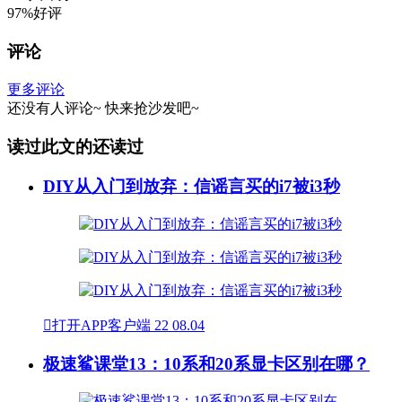
97%好评
评论
更多评论
还没有人评论~
快来
抢沙发
吧~
读过此文的还读过
DIY从入门到放弃：信谣言买的i7被i3秒

打开APP客户端
22
08.04
极速鲨课堂13：10系和20系显卡区别在哪？