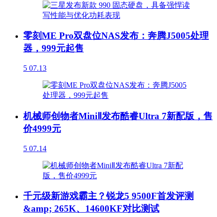
零刻ME Pro双盘位NAS发布：奔腾J5005处理
器，999元起售
5
07.13
机械师创物者MiniⅡ发布酷睿Ultra 7新配版，售
价4999元
5
07.14
千元级新游戏霸主？锐龙5 9500F首发评测
&amp; 265K、14600KF对比测试