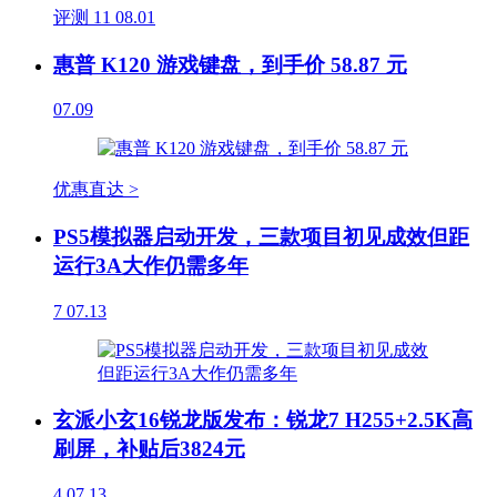
评测
11
08.01
惠普 K120 游戏键盘，到手价 58.87 元
07.09
优惠直达 >
PS5模拟器启动开发，三款项目初见成效但距
运行3A大作仍需多年
7
07.13
玄派小玄16锐龙版发布：锐龙7 H255+2.5K高
刷屏，补贴后3824元
4
07.13