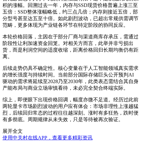
积的涨幅。回溯过去一年，内存与SSD现货价格普遍上涨三至
五倍：SSD整体涨幅略低，约三点几倍；内存则接近五倍，部
分型号甚至达五至十倍。如此剧烈波动，已超出常规供需调节
范畴，更多体现为产业链各环节在特定阶段的协同反应。
本轮价格回落，主因在于部分厂商与渠道商库存承压，需通过
阶段性让利加速资金回笼。对相关方而言，此举并非亏损出
货，而是利润空间的适度收缩，距离价格回归长期均衡仍有距
离。
后续走势仍具不确定性。核心变量在于人工智能领域真实需求
的增长强度与持续时间。当前部分国际存储巨头公开预判AI
驱动的需求将延续至2028乃至2030年，此类表态需结合其自身
产能布局与商业立场审慎看待，未必完全契合终端实际。
综上，即便眼下出现价格回调，幅度亦微不足道。经历过此前
两轮显卡市场剧烈波动的用户应有体会：市场非理性上涨越猛
烈，后续回归常态的过程往往越深刻。涨时有多狂热，跌时便
有多彻底。周期规律从未失效，只是等待被再次验证。
展开全文
使用中关村在线APP，查看更多精彩资讯