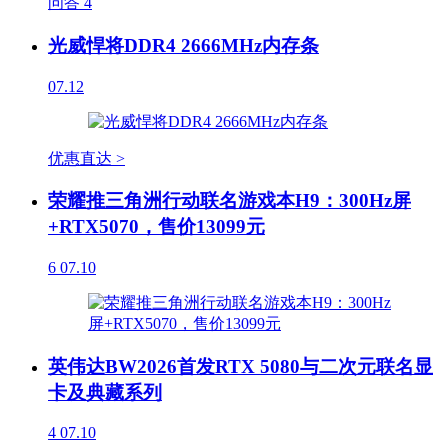
问答
4
光威悍将DDR4 2666MHz内存条
07.12
优惠直达 >
荣耀推三角洲行动联名游戏本H9：300Hz屏
+RTX5070，售价13099元
6
07.10
英伟达BW2026首发RTX 5080与二次元联名显
卡及典藏系列
4
07.10