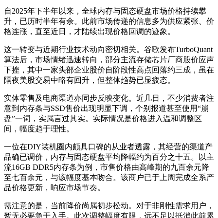
自2025年下半年以来，全球内存与固态硬盘市场价格持续攀
升，已历时半年有余。此前市场传递的信息多为供应紧张、价
格连涨，直至近日，才陆续出现价格回调的迹象。
这一转变与近期行业技术动向密切相关。谷歌发布TurboQuant
算法后，市场情绪迅速转向，部分主流存储芯片厂商股价应声
下挫，其中一家头部企业股价自阶段性高点回落约三成，虽在
隔夜美股交易中略有回升，但整体趋势已显疲态。
实体零售及电商渠道亦同步反映变化。近几日，不少消费者注
意到内存条与SSD售价出现明显下调，个别报道甚至使用“崩
盘”一词，实属言过其实。实际情况是价格进入温和调整区
间，幅度趋于理性。
一位在DIY装机圈内颇具口碑的从业者透露，其经营的渠道产
品确已调价，内存与固态硬盘平均降幅约为百分之十五。以主
流16GB DDR5内存条为例，市售价格由高峰期的九百余元降
至七百余元，与该幅度基本吻合。该商户已于上周完成全系产
品价格更新，响应市场节奏。
需注意的是，当前降价尚属初步松动。对于非刚性需求用户，
暂无必要急于入手。此次调整幅度有限，远不足以抵消此前累