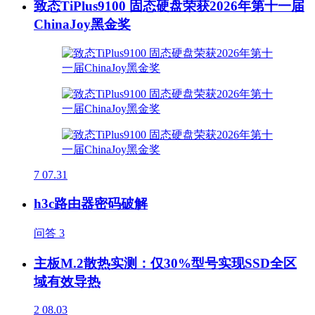
致态TiPlus9100 固态硬盘荣获2026年第十一届
ChinaJoy黑金奖
7
07.31
h3c路由器密码破解
问答
3
主板M.2散热实测：仅30%型号实现SSD全区
域有效导热
2
08.03