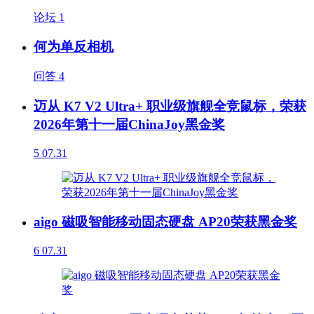
论坛
1
何为单反相机
问答
4
迈从 K7 V2 Ultra+ 职业级旗舰全竞鼠标，荣获
2026年第十一届ChinaJoy黑金奖
5
07.31
aigo 磁吸智能移动固态硬盘 AP20荣获黑金奖
6
07.31