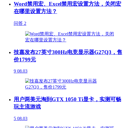
Word禁用宏、Excel禁用宏设置方法，关闭宏
在哪里设置方法？
问答
2
技嘉发布27英寸300Hz电竞显示器G27Q3，售
价1799元
9
08.03
用户两美元淘到GTX 1050 Ti显卡，实测可畅
玩主流游戏
5
08.03