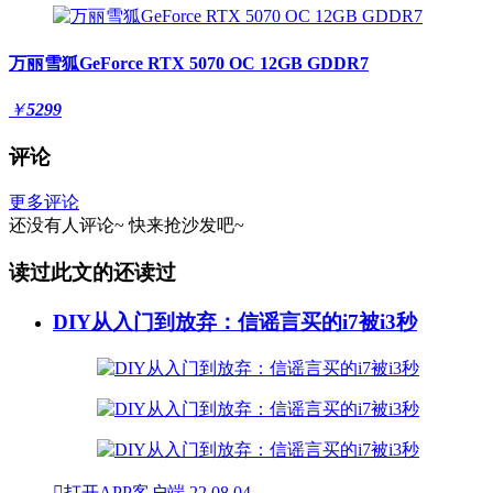
万丽雪狐GeForce RTX 5070 OC 12GB GDDR7
￥
5299
评论
更多评论
还没有人评论~
快来
抢沙发
吧~
读过此文的还读过
DIY从入门到放弃：信谣言买的i7被i3秒

打开APP客户端
22
08.04