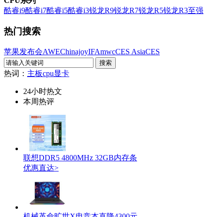
CPU系列
酷睿i9
酷睿i7
酷睿i5
酷睿i3
锐龙R9
锐龙R7
锐龙R5
锐龙R3
至强
热门搜索
苹果发布会
AWE
Chinajoy
IFA
mwc
CES Asia
CES
热词：
主板
cpu
显卡
24小时热文
本周热评
联想DDR5 4800MHz 32GB内存条
优惠直达>
机械革命旷世X电竞本直降4300元