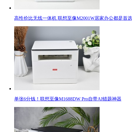
高性价比无线一体机 联想至像M2001W居家办公都是首
单张6分钱！联想至像M1688DW Pro自带AI错题神器