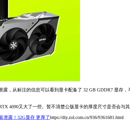
90包装盒图片现已泄露，从标注的信息可以看到显卡配备了 32 GB GDD
TX 4090又大了一些。暂不清楚公版显卡的厚度尺寸是否会与
卡包装泄露！32G显存 更厚了
https://diy.zol.com.cn/936/9361681.html