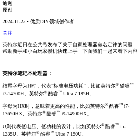
迪迦
原创
2024-11-22 • 优质DIY领域创作者
关注
英特尔近日在公共号发布了关于自家处理器命名定律的问题，
帮助新手和小白玩家攒机快速上手，下面我们一起来看下内容
英特尔笔记本处理器：
®
™
结尾字母为H时，代表“标准电压功耗”，比如英特尔
酷睿
®
™
i7-14700H、英特尔
酷睿
Ultra 7 185H。
®
™
字母为HX时，意味着更高的性能，比如
英特尔
酷睿
i7-
®
™
13650HX、英特尔
酷睿
i9-14900HX。
®
™
U则代表低电压、低功耗的设计，比如英特尔
酷睿
i5-
®
™
1335U、英特尔
酷睿
Ultra 7 150U。