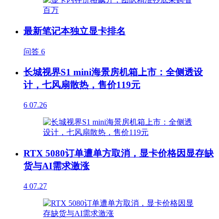
最新笔记本独立显卡排名
问答
6
长城视界S1 mini海景房机箱上市：全侧透设
计，七风扇散热，售价119元
6
07.26
RTX 5080订单遭单方取消，显卡价格因显存缺
货与AI需求激涨
4
07.27