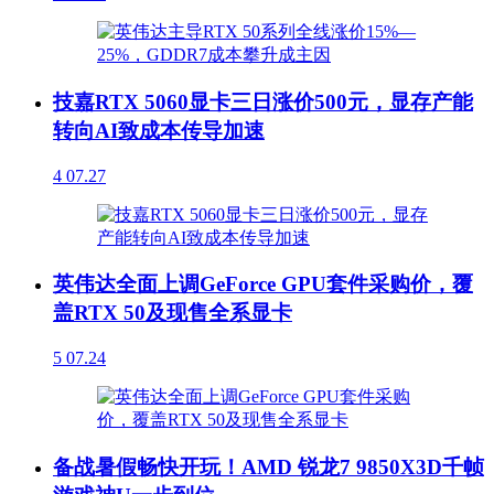
技嘉RTX 5060显卡三日涨价500元，显存产能
转向AI致成本传导加速
4
07.27
英伟达全面上调GeForce GPU套件采购价，覆
盖RTX 50及现售全系显卡
5
07.24
备战暑假畅快开玩！AMD 锐龙7 9850X3D千帧