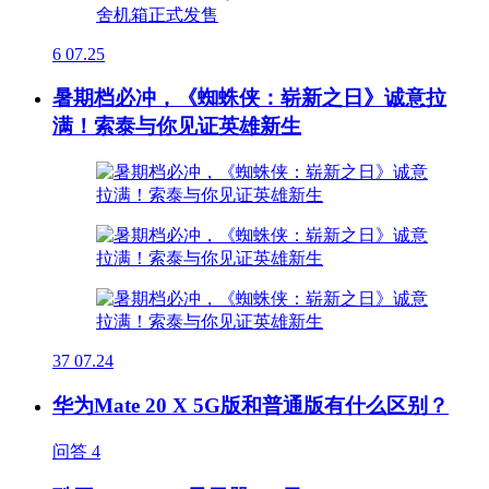
6
07.25
暑期档必冲，《蜘蛛侠：崭新之日》诚意拉
满！索泰与你见证英雄新生
37
07.24
华为Mate 20 X 5G版和普通版有什么区别？
问答
4