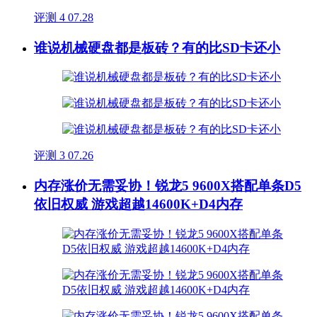
评测
4
07.28
谁说机械硬盘都是板砖？有的比SD卡还小
评测
3
07.26
内存涨价无需妥协！锐龙5 9600X搭配单条D5
依旧权威 游戏超越14600K+D4内存