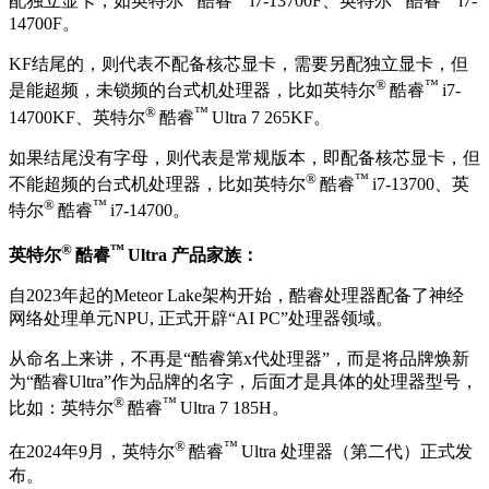
配独立显卡，如英特尔
酷睿
i7-13700F、英特尔
酷睿
i7-
14700F。
KF结尾的，则代表不配备核芯显卡，需要另配独立显卡，但
®
™
是能超频，未锁频的台式机处理器，比如英特尔
酷睿
i7-
®
™
14700KF、英特尔
酷睿
Ultra 7 265KF。
如果结尾没有字母，则代表是常规版本，即配备核芯显卡，但
®
™
不能超频的台式机处理器，比如英特尔
酷睿
i7-13700、英
®
™
特尔
酷睿
i7-14700。
®
™
英特尔
酷睿
Ultra 产品家族：
自2023年起的Meteor Lake架构开始，酷睿处理器配备了神经
网络处理单元NPU, 正式开辟“AI PC”处理器领域。
从命名上来讲，不再是“酷睿第x代处理器”，而是将品牌焕新
为“酷睿Ultra”作为品牌的名字，后面才是具体的处理器型号，
®
™
比如：英特尔
酷睿
Ultra 7 185H。
®
™
在2024年9月，英特尔
酷睿
Ultra 处理器（第二代）正式发
布。