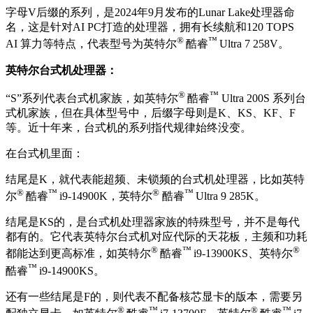
字母V后缀的系列，是2024年9月发布的Lunar Lake处理器命
名，这是针对AI PC打造的处理器，拥有长续航和120 TOPS
®
™
AI 算力等特点，代表型号为
英特尔
酷睿
Ultra 7 258V。
英特尔台式机处理器：
®
™
“S”系列代表台式机家族，如英特尔
酷睿
Ultra 200S 系列台
式机家族，但在具体型号中，后缀字母则是K、KS、KF、F
等。近十年来，台式机的系列指代规律始终没变。
在台式机里面：
结尾是K，就代表能超频、未锁频的台式机处理器，比如英特
®
™
®
™
尔
酷睿
i9-14900K，英特尔
酷睿
Ultra 9 285K。
结尾是KS的，是台式机处理器家族的特殊型号，并不是每代
都有的。它代表英特尔台式机对应代际的天花板，主频和功耗
®
™
®
都能达到更高标准，如英特尔
酷睿
i9-13900KS、英特尔
™
酷睿
i9-14900KS。
还有一些结尾是F的，则代表不配备核芯显卡的版本，需要另
®
™
®
™