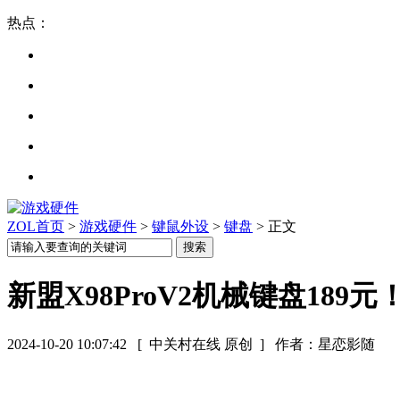
热点：
ZOL首页
>
游戏硬件
>
键鼠外设
>
键盘
> 正文
新盟X98ProV2机械键盘189
2024-10-20 10:07:42
[ 中关村在线 原创 ]
作者：星恋影随