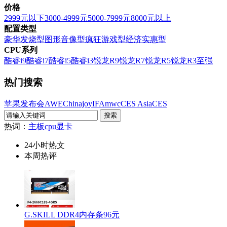
价格
2999元以下
3000-4999元
5000-7999元
8000元以上
配置类型
豪华发烧型
图形音像型
疯狂游戏型
经济实惠型
CPU系列
酷睿i9
酷睿i7
酷睿i5
酷睿i3
锐龙R9
锐龙R7
锐龙R5
锐龙R3
至强
热门搜索
苹果发布会
AWE
Chinajoy
IFA
mwc
CES Asia
CES
热词：
主板
cpu
显卡
24小时热文
本周热评
G.SKILL DDR4内存条96元