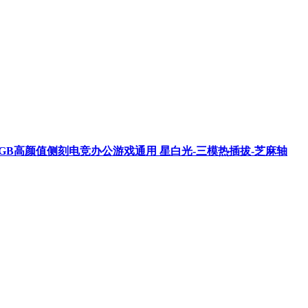
拔RGB高颜值侧刻电竞办公游戏通用 星白光-三模热插拔-芝麻轴