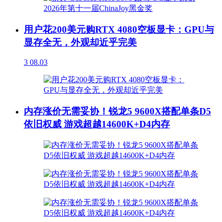
用户花200美元购RTX 4080空板显卡：GPU与
显存全无，外观却近乎完美
3
08.03
内存涨价无需妥协！锐龙5 9600X搭配单条D5
依旧权威 游戏超越14600K+D4内存