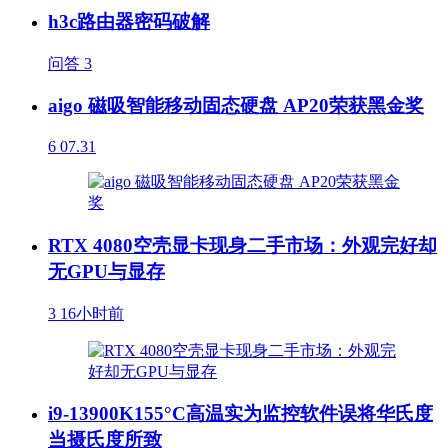
h3c路由器密码破解
问答
3
aigo 磁吸智能移动固态硬盘 AP20荣获黑金奖
6
07.31
RTX 4080空壳显卡现身二手市场：外观完好却
无GPU与显存
3
16小时前
i9-13900K155°C高温实为监控软件误将华氏度
当摄氏度所致