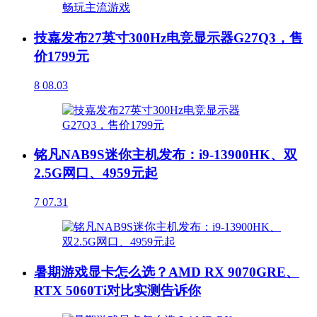
技嘉发布27英寸300Hz电竞显示器G27Q3，售
价1799元
8
08.03
铭凡NAB9S迷你主机发布：i9-13900HK、双
2.5G网口、4959元起
7
07.31
暑期游戏显卡怎么选？AMD RX 9070GRE、
RTX 5060Ti对比实测告诉你