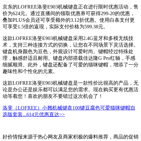
京东的LOFREE洛斐E903机械键盘正在进行限时优惠活动，售
价为624元。通过直播间的领取优惠券可获得299-20的优惠，
叠加PLUS会员还可享受额外的3.12折优惠。使用白条支付更
可享受1.5倍的返现，实际支付价格为599.38元。
这款LOFREE洛斐E903机械键盘采用2.4G蓝牙和多模无线技
术，支持三种连接方式的切换，让您在不同场景下灵活选择。
键盘机身颜色为豆色，外观设计可爱时尚。键帽经过特殊处
理，触感舒适且耐用。键盘内部搭载佳达隆G Pro红轴，手感
细腻顺滑。此外，键盘还配备了可爱的猫咪键帽，增添了一分
趣味性和个性化的元素。
这款LOFREE洛斐E903机械键盘是一款性价比很高的产品，无
论是办公还是娱乐都可以满足您的需求。现在购买更有优惠活
动等着您！喜欢的朋友不要错过这次机会了！
洛斐（LOFREE）小翘机械键盘100键豆腐色可爱猫咪键帽自
选版套装...
614元
优惠直达>>
好价情报来源于热心网友及商家积极的爆料推荐，商品的促销