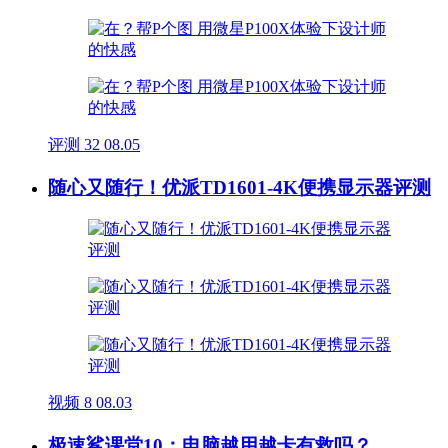
评测
32
08.05
随心又随行！优派TD1601-4K便携显示器评测
视频
8
08.03
极速鲨课堂10：电脑越用越卡有救吗？