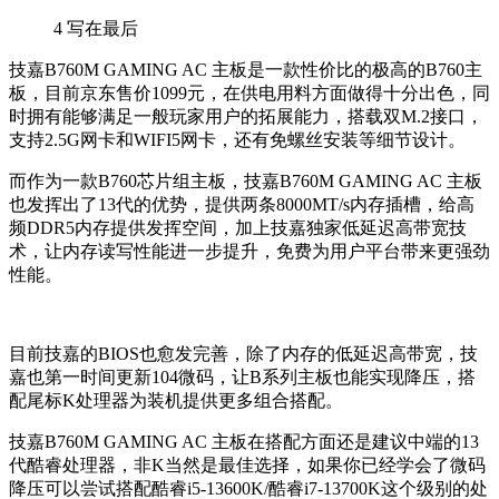
4
写在最后
技嘉B760M GAMING AC 主板是一款性价比的极高的B760主
板，目前京东售价1099元，在供电用料方面做得十分出色，同
时拥有能够满足一般玩家用户的拓展能力，搭载双M.2接口，
支持2.5G网卡和WIFI5网卡，还有免螺丝安装等细节设计。
而作为一款B760芯片组主板，技嘉B760M GAMING AC 主板
也发挥出了13代的优势，提供两条8000MT/s内存插槽，给高
频DDR5内存提供发挥空间，加上技嘉独家低延迟高带宽技
术，让内存读写性能进一步提升，免费为用户平台带来更强劲
性能。
目前技嘉的BIOS也愈发完善，除了内存的低延迟高带宽，技
嘉也第一时间更新104微码，让B系列主板也能实现降压，搭
配尾标K处理器为装机提供更多组合搭配。
技嘉B760M GAMING AC 主板在搭配方面还是建议中端的13
代酷睿处理器，非K当然是最佳选择，如果你已经学会了微码
降压可以尝试搭配酷睿i5-13600K/酷睿i7-13700K这个级别的处