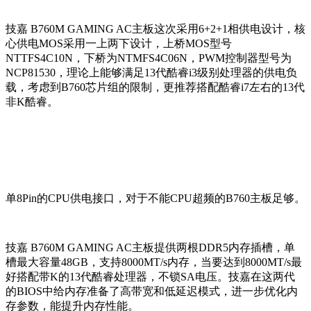
技嘉 B760M GAMING AC主板这次采用6+2+1相供电设计，核
心供电MOS采用一上两下设计，上桥MOS型号
NTTFS4C10N，下桥为NTMFS4C06N，PWM控制器型号为
NCP81530，理论上能够满足13代酷睿i3级别处理器的供电负
载，考虑到B760芯片组的限制，更推荐搭配酷睿i7左右的
13代
非K酷睿。
单8Pin的CPU供电接口，对于不能CPU超频的B760主板足够。
技嘉 B760M GAMING AC主板提供两根DDR5内存插槽，单
槽最大容量48GB，支持8000MT/s内存，
当要达到8000MT/s最
好搭配带K的13代酷睿处理器，不锁SA电压。
技嘉在这两代
的BIOS中给内存准备了
高带宽和低延迟模式，进一步优化内
存参数，能提升内存性能。