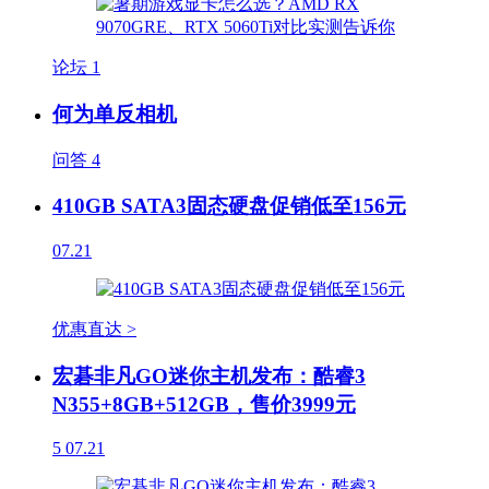
论坛
1
何为单反相机
问答
4
410GB SATA3固态硬盘促销低至156元
07.21
优惠直达 >
宏碁非凡GO迷你主机发布：酷睿3
N355+8GB+512GB，售价3999元
5
07.21