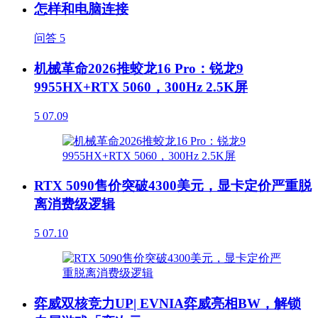
怎样和电脑连接
问答
5
机械革命2026推蛟龙16 Pro：锐龙9
9955HX+RTX 5060，300Hz 2.5K屏
5
07.09
RTX 5090售价突破4300美元，显卡定价严重脱
离消费级逻辑
5
07.10
弈威双核竞力UP| EVNIA弈威亮相BW，解锁