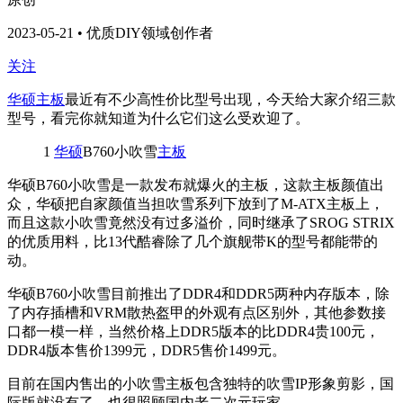
2023-05-21 • 优质DIY领域创作者
关注
华硕主板
最近有不少高性价比型号出现，今天给大家介绍三款
型号，看完你就知道为什么它们这么受欢迎了。
1
华硕
B760小吹雪
主板
华硕B760小吹雪是一款发布就爆火的主板，这款主板颜值出
众，华硕把自家颜值当担吹雪系列下放到了M-ATX主板上，
而且这款小吹雪竟然没有过多溢价，同时继承了SROG STRIX
的优质用料，比13代酷睿除了几个旗舰带K的型号都能带的
动。
华硕B760小吹雪目前推出了DDR4和DDR5两种内存版本，除
了内存插槽和VRM散热盔甲的外观有点区别外，其他参数接
口都一模一样，当然价格上DDR5版本的比DDR4贵100元，
DDR4版本售价1399元，DDR5售价1499元。
目前在国内售出的小吹雪主板包含独特的吹雪IP形象剪影，国
际版就没有了，也很照顾国内老二次元玩家。