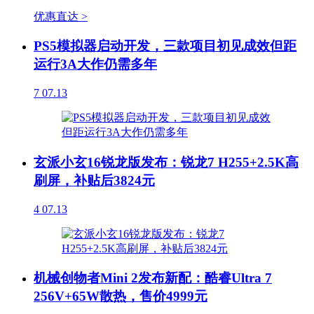
优惠直达 >
PS5模拟器启动开发，三款项目初见成效但距
运行3A大作仍需多年
7
07.13
玄派小玄16锐龙版发布：锐龙7 H255+2.5K高
刷屏，补贴后3824元
4
07.13
机械创物者Mini 2发布新配：酷睿Ultra 7
256V+65W散热，售价4999元