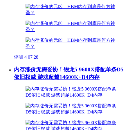
评测
4
07.28
内存涨价无需妥协！锐龙5 9600X搭配单条D5
依旧权威 游戏超越14600K+D4内存