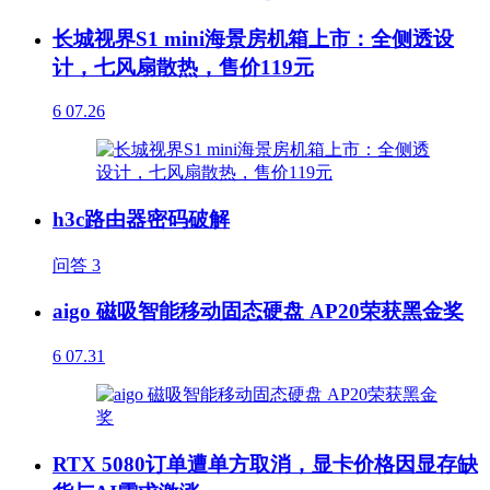
长城视界S1 mini海景房机箱上市：全侧透设
计，七风扇散热，售价119元
6
07.26
h3c路由器密码破解
问答
3
aigo 磁吸智能移动固态硬盘 AP20荣获黑金奖
6
07.31
RTX 5080订单遭单方取消，显卡价格因显存缺