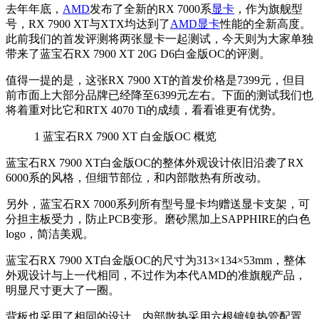
去年年底，
AMD
发布了全新的RX 7000系
显卡
，作为旗舰型
号，RX 7900 XT与XTX均达到了
AMD显卡
性能的全新高度。
此前我们的首发评测将两张显卡一起测试，今天则为大家单独
带来了蓝宝石RX 7900 XT 20G D6白金版OC的评测。
值得一提的是，这张RX 7900 XT的首发价格是7399元，但目
前市面上大部分品牌已经降至6399元左右。下面的测试我们也
将着重对比它和RTX 4070 Ti的成绩，看看谁更有优势。
1
蓝宝石RX 7900 XT 白金版OC 概览
蓝宝石RX 7900 XT白金版OC的整体外观设计依旧沿袭了RX
6000系的风格，但细节部位，和内部散热有所改动。
另外，蓝宝石RX 7000系列所有型号显卡均赠送显卡支架，可
分担主板受力，防止PCB变形。磨砂黑加上SAPPHIRE的白色
logo，简洁美观。
蓝宝石RX 7900 XT白金版OC的尺寸为313×134×53mm，整体
外观设计与上一代相同，不过作为本代AMD的准旗舰产品，
明显尺寸更大了一圈。
背板也采用了相同的设计，内部散热采用六根镀镍热管配置，