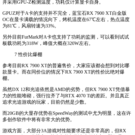
并采用GPU-Z检测温度，功耗仅计算显卡自身。
GPUZ对于A卡的支持并不完全，蓝宝石RX 7900 XT白金版
OC在显卡满载的情况向下，烤机温度在67℃左右，热点温度
为81℃，风扇转速为33%。
另外目前FurMark对A卡也支持了功耗的监测，可以看到试试
板载功耗为318W，峰值大概在320W左右。
7
性价比爆棚
参考目前RX 7900 XT的普遍售价，大家应该都会想到对比哪
款显卡。而在同价位的情况下RX 7900 XT的性价比绝对爆
棚。
虽然DX 12和光追依然是AMD的劣势，但RX 7900 XT凭借暴
力的性能堆砌，强行拉齐了与RTX 4070 Ti的差距。并且真正
追求光追游戏的玩家，目前仍然是少数。
而20GB的大显存优势在SpeedWay的测试中尤为明显，这在许
多创作软件中将有非常大的优势。
游戏方面，大部分3A游戏对性能要求还是非常高的，但RX