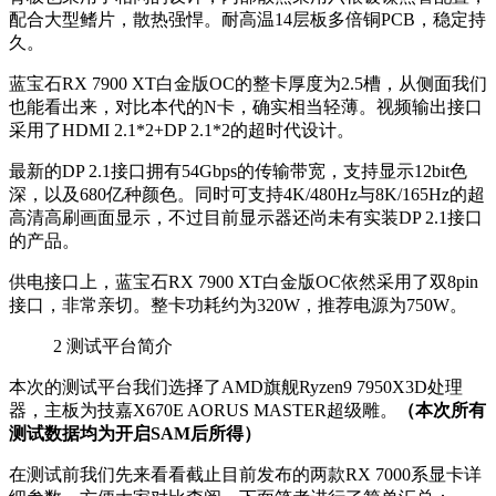
配合大型鳍片，散热强悍。耐高温14层板多倍铜PCB，稳定持
久。
蓝宝石RX 7900 XT白金版OC的整卡厚度为2.5槽，从侧面我们
也能看出来，对比本代的N卡，确实相当轻薄。视频输出接口
采用了HDMI 2.1*2+DP 2.1*2的超时代设计。
最新的DP 2.1接口拥有54Gbps的传输带宽，支持显示12bit色
深，以及680亿种颜色。同时可支持4K/480Hz与8K/165Hz的超
高清高刷画面显示，不过目前显示器还尚未有实装DP 2.1接口
的产品。
供电接口上，蓝宝石RX 7900 XT白金版OC依然采用了双8pin
接口，非常亲切。整卡功耗约为320W，推荐电源为750W。
2
测试平台简介
本次的测试平台我们选择了AMD旗舰Ryzen9 7950X3D处理
器，主板为技嘉X670E AORUS MASTER超级雕。
（本次所有
测试数据均为开启SAM后所得）
在测试前我们先来看看截止目前发布的两款RX 7000系显卡详