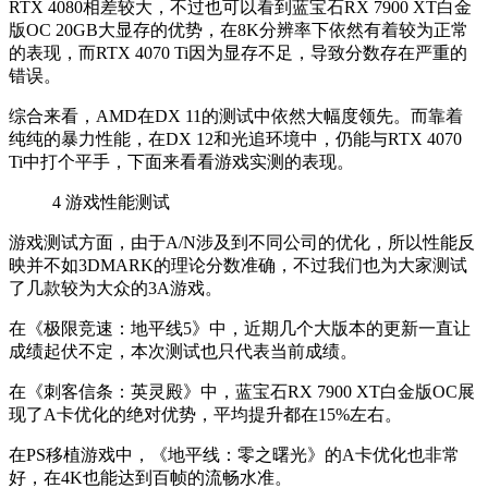
RTX 4080相差较大，不过也可以看到蓝宝石RX 7900 XT白金
版OC 20GB大显存的优势，在8K分辨率下依然有着较为正常
的表现，而RTX 4070 Ti因为显存不足，导致分数存在严重的
错误。
综合来看，AMD在DX 11的测试中依然大幅度领先。而靠着
纯纯的暴力性能，在DX 12和光追环境中，仍能与RTX 4070
Ti中打个平手，下面来看看游戏实测的表现。
4
游戏性能测试
游戏测试方面，由于A/N涉及到不同公司的优化，所以性能反
映并不如3DMARK的理论分数准确，不过我们也为大家测试
了几款较为大众的3A游戏。
在《极限竞速：地平线5》中，近期几个大版本的更新一直让
成绩起伏不定，本次测试也只代表当前成绩。
在《刺客信条：英灵殿》中，蓝宝石RX 7900 XT白金版OC展
现了A卡优化的绝对优势，平均提升都在15%左右。
在PS移植游戏中，《地平线：零之曙光》的A卡优化也非常
好，在4K也能达到百帧的流畅水准。