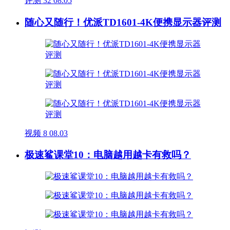
评测
32
08.05
随心又随行！优派TD1601-4K便携显示器评测
视频
8
08.03
极速鲨课堂10：电脑越用越卡有救吗？