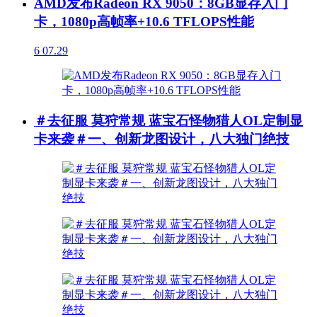
AMD发布Radeon RX 9050：8GB显存入门
卡，1080p高帧率+10.6 TFLOPS性能
6
07.29
＃去征服 莫狩常规 蓝宝石怪物猎人OL定制显
卡来袭＃一、创新龙图设计，八大独门绝技