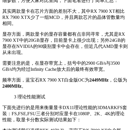
细参数，方便大家对比查阅，下面笔者进行了简单汇总：
其实两款显卡在芯片方面的差别不大，其中RX 7900 XT相比
RX 7900 XTX少了一组MCD，并且两款芯片的晶体管数量均
相同。
显存方面，两款显卡的显存容量都有点非同寻常，尤其是RX
7900 XT中的20GB显存，目前显卡上很少出现；另外24GB的
显存在NVIDIA的90级别显卡中会存在，但近几代AMD显卡则
从未出现。
需要注意的是，在显存带宽上，括号中的2900 GB/s与3500
GB/s均为经过Infinity Cache放大后的最终有效带宽。
频率方面，蓝宝石RX 7900 XT白金版OC为
2449MHz
，公版为
2400MHz
。
3
理论性能测试
下面先进行的是用来衡量显卡DX11理论性能的3DMARKFS套
装：FS,FSE,FSU三者分别对应显卡在1080P、2K、4K的理论
性能，取显卡分数实际测试结果如下：