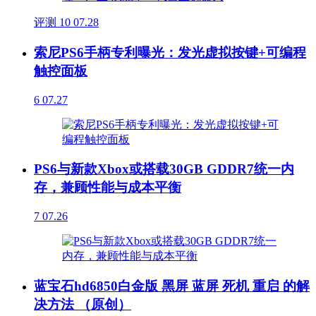
评测
10
07.28
索尼PS6手柄专利曝光：发光虚拟按键+可编程
触控面板
6
07.27
PS6与新款Xbox或搭载30GB GDDR7统一内
存，兼顾性能与成本平衡
7
07.26
蓝宝石hd6850白金版 黑屏 蓝屏 死机 重启 的解
决方法 （原创）