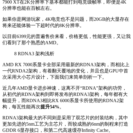
7900 XT在2K分辨率下基本都能打到电竞级帧率，即便是4K
分辨率也能在百帧左右。
如果你是网游玩家，4K电竞也不是问题，而20GB的大显存在
将来还能体验一下超时代的8K分辨率。
以目前6399元的普遍售价来看，价格更低，性能更强，又让我
们看到了那个熟悉的AMD。
8
RDNA3 架构浅析
AMD RX 7000系显卡全部采用最新的RDNA3架构，而相比上
一代RNDA2架构，有着翻天覆地的变化，并且也是GPU中首
次采用大小芯片设计，下面我们来简单剖析一下。
近几年AMD显卡进步神速，这离不开“RDNA”架构的功劳，
从初代的RDNA架构到即将发布的RDNA3架构，每年都有大
幅提升，而RDNA3相比RX 6000系显卡所使用的RDNA2架
构，每瓦性能再次
提升54%
。
RDNA3架构最大的不同则是采用了双芯片的封装结构，其中
更加先进的5nm工艺为主芯片，而较成熟的6nm的制程来打造
GDDR 6显存接口，和第二代高速缓存Infinity Cache。