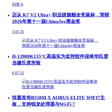
问答
6
迈从 K7 V2 Ultra+ 职业级旗舰全竞鼠标，荣获
2026年第十一届ChinaJoy黑金奖
5
07.31
i9-13900K155°C高温实为监控软件误将华氏度
当摄氏度所致
6
07.31
技嘉发布B550M X AORUS ELITE WIFI7主
板，支持锐龙处理器与Wi-Fi 7