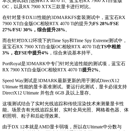
本次测试我们选择RTX 4070 Ti、蓝宝石RX 7900 XT白金版
OC，以及RX 7900 XTX三款显卡进行对比。
在针对显卡DX11性能的3DMARKFS套装测试中，蓝宝石RX
7900 XT白金版OC相较RTX 4070 Ti的提升为
FS 28%/FSE
27%/FSU 30%，综合提升28%
。
而在针对DX12环境下的Time Spy和Time Spy Extreme测试中，
蓝宝石RX 7900 XT白金版OC相较RTX 4070 Ti在
TS中相差
3%，在FSE中提升4%
，综合来说基本持平。
PortRoyal是3DMARK中专门针对光追性能的测试项，蓝宝石
RX 7900 XT白金版OC相较RTX 4070 Ti
提升2%
。
Speed Way测试是3DMARK最新更新的用于测试DirectX12
Ultimate 性能的显卡基准测试。要运行此测试，显卡必须支持
DirectX12 Ultimate 并包含 6GB 及以上显存。
这项测试结合了实时光线追踪和传统渲染技术来测量显卡性
能。场景含有光线追踪反射、实时全局光照、网格着色器、体
积照明、粒子和后处理效果。
由于DX 12本就是AMD显卡弱项，所以在Ultimate中分数与