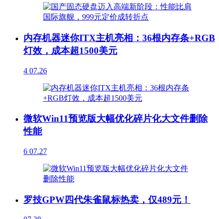
内存机器迷你ITX主机亮相：36根内存条+RGB
灯效，成本超1500美元
4
07.26
微软Win11预览版大幅优化碎片化大文件删除
性能
6
07.27
罗技GPW四代朱雀鼠标热卖，仅489元！