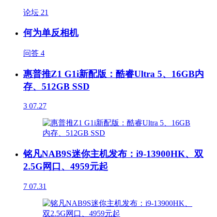
论坛
21
何为单反相机
问答
4
惠普推Z1 G1i新配版：酷睿Ultra 5、16GB内
存、512GB SSD
3
07.27
铭凡NAB9S迷你主机发布：i9-13900HK、双
2.5G网口、4959元起
7
07.31