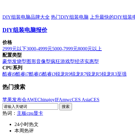
DIY组装电脑品牌大全
热门DIY组装电脑
上升最快的DIY组装
DIY组装电脑报价
价格
2999元以下
3000-4999元
5000-7999元
8000元以上
配置类型
豪华发烧型
图形音像型
疯狂游戏型
经济实惠型
CPU系列
酷睿i9
酷睿i7
酷睿i5
酷睿i3
锐龙R9
锐龙R7
锐龙R5
锐龙R3
至强
热门搜索
苹果发布会
AWE
Chinajoy
IFA
mwc
CES Asia
CES
热词：
主板
cpu
显卡
24小时热文
本周热评