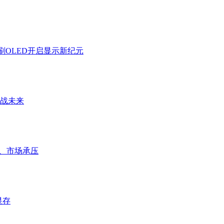
刷OLED开启显示新纪元
拉满战未来
后、市场承压
显存