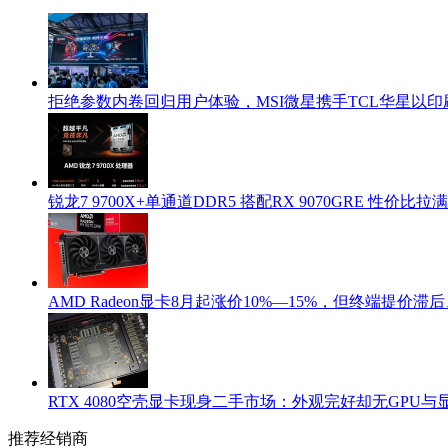
拒绝参数内卷回归用户体验，MSI微星携手TCL华星以印
锐龙7 9700X+单通道DDR5 搭配RX 9070GRE 性价比
AMD Radeon显卡8月起涨价10%—15%，但终端提价滞
RTX 4080空壳显卡现身二手市场：外观完好却无GPU与
推荐经销商