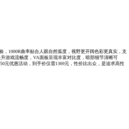
觉体验，1000R曲率贴合人眼自然弧度，视野更开阔色彩更真实，支
裂，提升游戏流畅度，VA面板呈现丰富对比度，暗部细节清晰可
减50元优惠活动，到手价仅需1369元，性价比出众，是追求高性