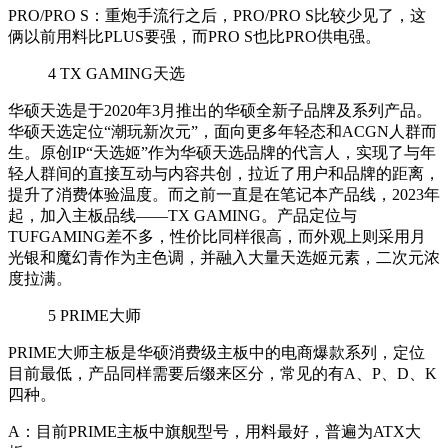
PRO/PRO S
：重炮手流行之后，PRO/PRO S比较少见了，这
俩以前用料比PLUS要强，而PRO S也比PRO供电强。
4
TX GAMING天选
华硕天选是于2020年3月推出的华硕全新子品牌及系列产品。
华硕天选定位“潮玩新次元”，面向更多年轻态和ACGN人群而
生。原创IP“天选姬”作为华硕天选品牌的代言人，实现了与年
轻人群间的直接互动与内容共创，拉近了用户和品牌的距离，
提升了消费体验温度。而之前一直是在笔记本产品线，2023年
起，加入主板品线——TX GAMING。产品定位与
TUFGAMING差不多，性价比同样很高，而外观上则采用月
光银和魔幻青作为主色调，并融入大量天选姬元素，二次元浓
度拉满。
5
PRIME大师
PRIME
大师主板是华硕消费级主板中的电商爆款系列，定位
目前最低，产品同样需要后缀来区分，常见的有A、P、D、K
四种。
A
：目前PRIME主板中旗舰型号，用料最好，普遍为ATX大