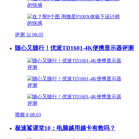
评测
32
08.05
随心又随行！优派TD1601-4K便携显示器评测
视频
8
08.03
极速鲨课堂10：电脑越用越卡有救吗？