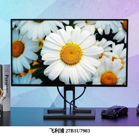
飞利浦 27B1U7903