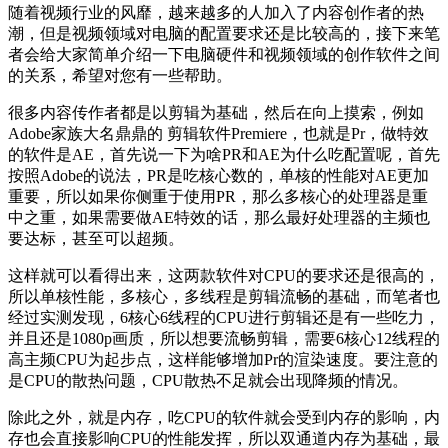
随着视频行业的风靡，越来越多的人加入了内容创作者的热
潮，但是视频领域对电脑的配置要求还是比较高的，接下来笔
者会给大家简单介绍一下电脑硬件和视频领域的创作软件之间
的关系，希望对您有一些帮助。
很多内容传作者都是以剪辑为基础，然后在向上摸索，例如
Adobe家族大名鼎鼎的 剪辑软件Premiere，也就是Pr，做特效
的软件是AE，首先说一下为啥PR和AE为什么吃配置呢，首先
按照Adobe的说法，PR是吃核心数的，单核的性能对AE更加
重要，所以如果你侧重于使用PR，那么多核心的处理器是重
中之重，如果需要做AE特效的话，那么最好处理器的主频也
要达标，甚至可以超频。
这样就可以看得出来，这两款软件对CPU的要求还是很高的，
所以单核性能，多核心，多线程是剪辑流畅的基础，而笔者也
经过实测发现，6核心6线程的CPU进行剪辑还是有一些吃力，
并且还是1080p画质，所以想要流畅剪辑，需要6核心12线程的
高主频CPU为起步点，这样能够增加Pr的渲染速度。要注意的
是CPU的散热问题，CPU散热不足就会出现降频的情况。
除此之外，就是内存，吃CPU的软件就会受到内存的影响，内
存也会直接影响CPU的性能发挥，所以双通道内存为基础，最