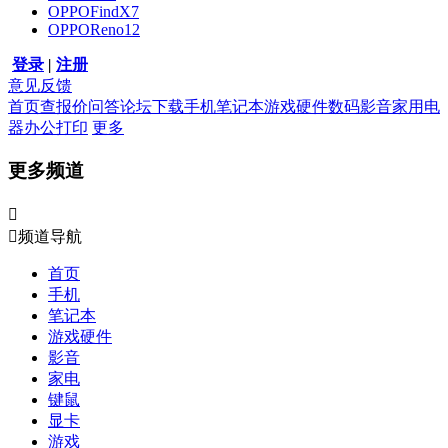
OPPOFindX7
OPPOReno12
登录
|
注册
意见反馈
首页
查报价
问答
论坛
下载
手机
笔记本
游戏硬件
数码影音
家用电
器
办公打印
更多
更多频道


频道导航
首页
手机
笔记本
游戏硬件
影音
家电
键鼠
显卡
游戏