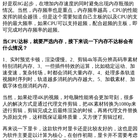
好是双8G起步，在增加内存速度的同时避免出现内存瓶颈的
情况。当然，内存频率也是重点，内存频率越高，CPU的性能
发挥的就会越强，但是这个需要知道自己主板的以及CPU的支
持的最大频率，如果CPU可以支持超频，配合超频的主板，即
可完成对内存频率的超频。
当CPU达标，就要严选内存，接下来说一下内存不达标会有
什么情况？
1、实时预览卡顿，渲染缓慢。2、剪辑4k等高分辨高码率素材
特别消耗内存。3、一些插件特效的运算，比如稳定运动、加
速变速，复杂转场，时都会消耗大量内存。4、处理多条轨道
视频时序列时，轨道越多消耗的内存越大。5、加载素材、加
载字体也很消耗内存。
当然，如果处理4K的视频，对电脑性能将会更加苛刻，很多
人的解决方式是通过代理文件剪辑，把4K素材转换为1080p来
进行剪辑，剪辑完成之后最终渲染的时候，再将代理文件替换
为原始文件，这样既保证最终质量，又方便了剪辑过程。
再来说一下显卡，这款软件对显卡还是比较友好的，这也是因
为软件主要是以计算为核心，在创作初期，显卡并不需要考虑