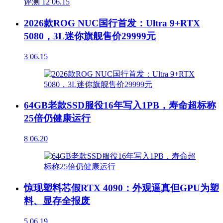
评测
12
06.15
2026款ROG NUC国行首发：Ultra 9+RTX
5080，3L迷你旗舰售价29999元
3
06.15
64GB老款SSD服役16年写入1PB，寿命超标称
25倍仍健康运行
8
06.20
惊现塑料芯假RTX 4090：外观逼真但GPU为塑
料、显存全报废
5
06.19