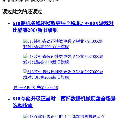
还没有人评论~
快来
抢沙发
吧~
读过此文的还读过
618装机省钱还帧数更强？锐龙7 9700X游戏对
比酷睿200s新旧旗舰

打开APP客户端
6
06.18
618存储升级正当时！西部数据机械硬盘全场景
选购指南