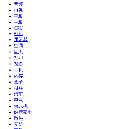
音频
电视
平板
主板
CPU
机箱
显示器
空调
固态
打印
投影
耳机
内存
盒子
极客
汽车
电竞
台式机
健康家电
散热
安防