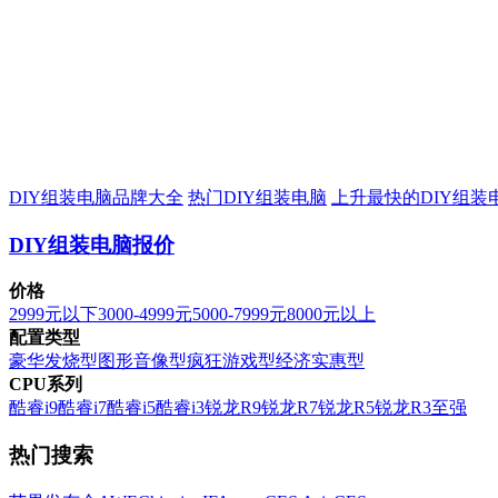
DIY组装电脑品牌大全
热门DIY组装电脑
上升最快的DIY组装
DIY组装电脑报价
价格
2999元以下
3000-4999元
5000-7999元
8000元以上
配置类型
豪华发烧型
图形音像型
疯狂游戏型
经济实惠型
CPU系列
酷睿i9
酷睿i7
酷睿i5
酷睿i3
锐龙R9
锐龙R7
锐龙R5
锐龙R3
至强
热门搜索