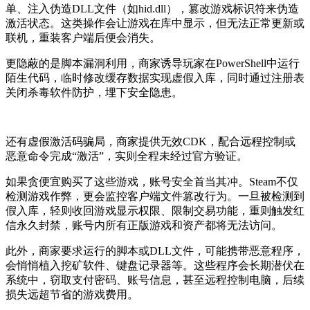
单、注入伪造DLL文件（如hid.dll），篡改游戏标识符来伪造
激活状态。这类操作会让游戏在库中显示，但无法正常更新或
联机，重装客户端后便会消失。
更隐蔽的是脚本漏洞利用，商家诱导玩家在PowerShell中运行
陌生代码，临时修改缓存数据实现虚假入库，同时通过注册表
关闭杀毒软件防护，埋下安全隐患。
还有虚假激活码骗局，商家提供无效CDK，配合远程控制或
恶意命令完成“激活”，实则全程未经过官方验证。
如果贪便宜购买了这些游戏，账号安全首当其冲。Steam不仅
检测游戏作弊，更会监控客户端文件篡改行为。一旦被检测到
假入库，轻则收回游戏显示权限、限制交易功能，重则触发红
信永久封禁，账号内所有正版游戏和资产都将无法访问。
此外，商家要求运行的脚本或DLL文件，可能携带恶意程序，
会悄悄植入挖矿软件、键盘记录器等。这些程序会长期潜伏在
系统中，窃取支付密码、账号信息，甚至远程控制电脑，后续
损失远超节省的游戏费用。