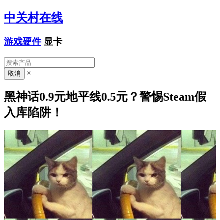
中关村在线
游戏硬件
显卡
×
黑神话0.9元地平线0.5元？警惕Steam假
入库陷阱！