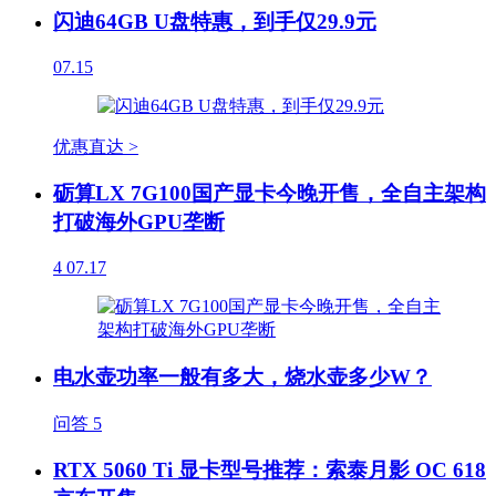
闪迪64GB U盘特惠，到手仅29.9元
07.15
优惠直达 >
砺算LX 7G100国产显卡今晚开售，全自主架构
打破海外GPU垄断
4
07.17
电水壶功率一般有多大，烧水壶多少W？
问答
5
RTX 5060 Ti 显卡型号推荐：索泰月影 OC 618