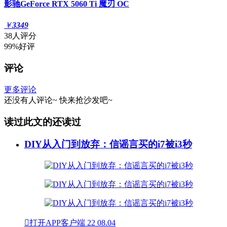
影驰GeForce RTX 5060 Ti 魔刃 OC
￥
3349
38人评分
99%好评
评论
更多评论
还没有人评论~
快来
抢沙发
吧~
读过此文的还读过
DIY从入门到放弃：信谣言买的i7被i3秒

打开APP客户端
22
08.04