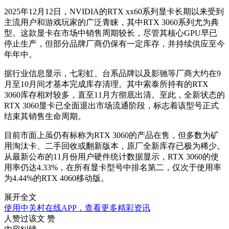
2025年12月12日，NVIDIA的RTX xx60系列显卡长期以来受到
主流用户和游戏玩家的广泛青睐，其中RTX 3060系列尤为典
型。这款显卡在市场中销售周期较长，尽管其核心GPU早已
停止生产，但部分品牌厂商仍保有一定库存，并持续供应至今
年年中。
据行业信息显示，七彩虹、台系品牌以及影驰等厂商大约在9
月至10月间才基本完成库存清理。其中索泰所持有的RTX
3060库存相对较多，直至11月方彻底出清。至此，全新状态的
RTX 3060显卡已全面退出市场流通阶段，标志着该型号正式
结束其销售生命周期。
目前市面上虽仍有标称为RTX 3060的产品在售，但多数为矿
用淘汰卡、二手回收或翻新版本，原厂全新库存已极为稀少。
从最新公布的11月份用户硬件统计数据显示，RTX 3060的使
用率仍达4.33%，在所有显卡型号中排名第二，仅次于使用率
为4.44%的RTX 4060移动版。
展开全文
使用中关村在线APP，查看更多精彩资讯
人赞过该文
赞