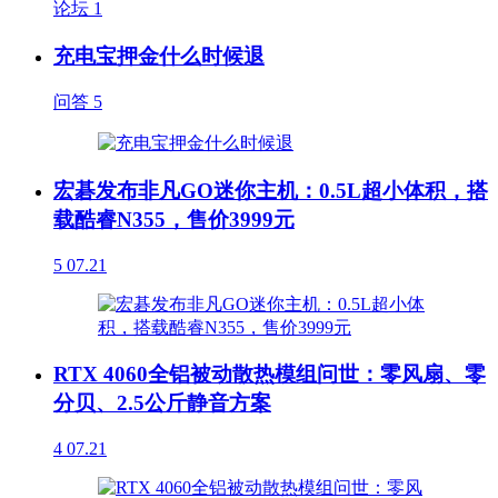
论坛
1
充电宝押金什么时候退
问答
5
宏碁发布非凡GO迷你主机：0.5L超小体积，搭
载酷睿N355，售价3999元
5
07.21
RTX 4060全铝被动散热模组问世：零风扇、零
分贝、2.5公斤静音方案
4
07.21