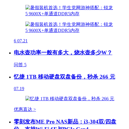
6
07.21
电水壶功率一般有多大，烧水壶多少W？
问答
5
忆捷 1TB 移动硬盘双盘备份，秒杀 266 元
07.19
优惠直达 >
零刻发布ME Pro NAS新品：i3-304双/四盘