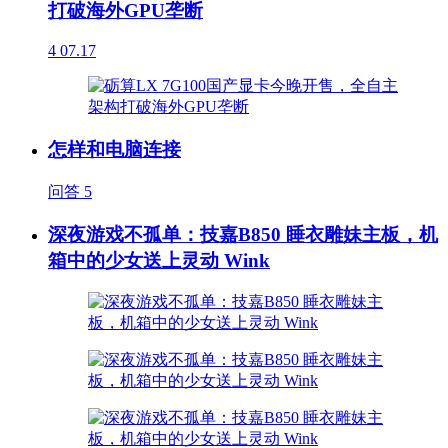
打破海外GPU垄断
4
07.17
怎样和电脑连接
问答
5
深夜游戏不孤单：技嘉B850 睡衣雕妹主板，机
箱中的少女送上灵动 Wink