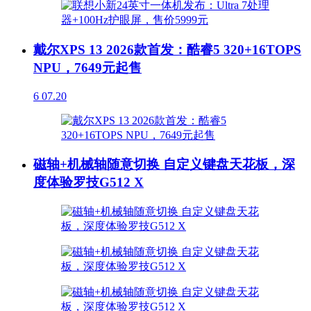
戴尔XPS 13 2026款首发：酷睿5 320+16TOPS
NPU，7649元起售
6
07.20
磁轴+机械轴随意切换 自定义键盘天花板，深
度体验罗技G512 X