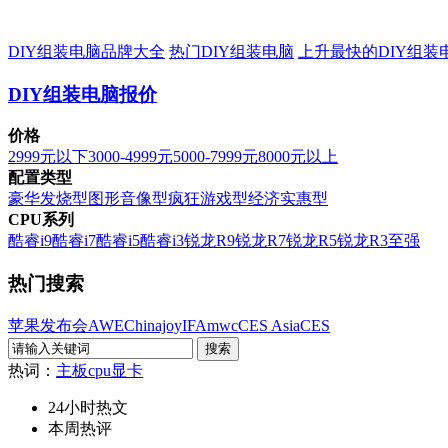
DIY组装电脑品牌大全
热门DIY组装电脑
上升最快的DIY组装
DIY组装电脑报价
价格
2999元以下
3000-4999元
5000-7999元
8000元以上
配置类型
豪华发烧型
图形音像型
疯狂游戏型
经济实惠型
CPU系列
酷睿i9
酷睿i7
酷睿i5
酷睿i3
锐龙R9
锐龙R7
锐龙R5
锐龙R3
至强
热门搜索
苹果发布会
AWE
Chinajoy
IFA
mwc
CES Asia
CES
热词：
主板
cpu
显卡
24小时热文
本周热评