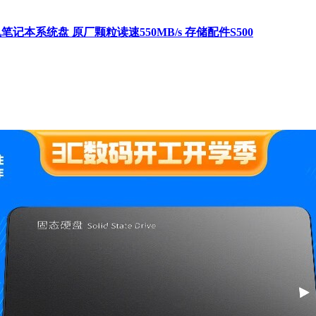
台式机笔记本系统盘 原厂颗粒读速550MB/s 存储配件S500