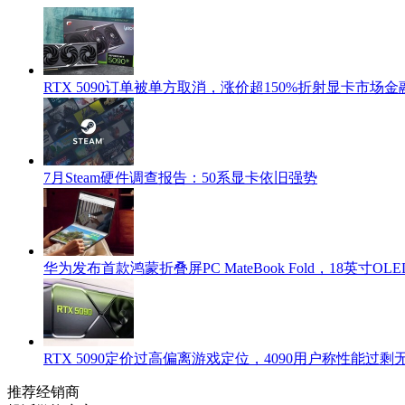
RTX 5090订单被单方取消，涨价超150%折射显卡市场
7月Steam硬件调查报告：50系显卡依旧强势
华为发布首款鸿蒙折叠屏PC MateBook Fold，18英寸OLED+
RTX 5090定价过高偏离游戏定位，4090用户称性能过
推荐经销商