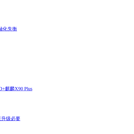
金融化失衡
麒麟X90 Plus
剩无升级必要