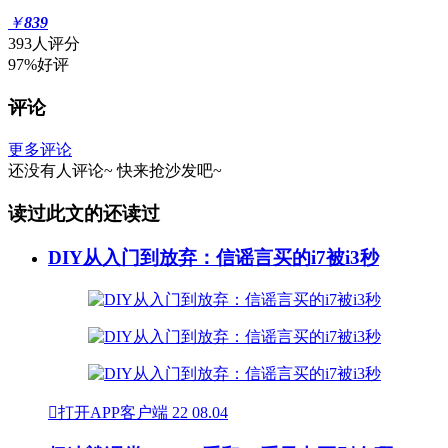
￥
839
393人评分
97%好评
评论
更多评论
还没有人评论~
快来
抢沙发
吧~
读过此文的还读过
DIY从入门到放弃：信谣言买的i7被i3秒

打开APP客户端
22
08.04