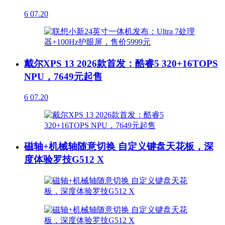
6
07.20
戴尔XPS 13 2026款首发：酷睿5 320+16TOPS
NPU，7649元起售
6
07.20
磁轴+机械轴随意切换 自定义键盘天花板，深
度体验罗技G512 X