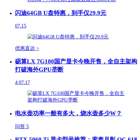
闪迪64GB U盘特惠，到手仅29.9元
07.15
优惠直达 >
砺算LX 7G100国产显卡今晚开售，全自主架构
打破海外GPU垄断
4
07.17
电水壶功率一般有多大，烧水壶多少W？
问答
5
RTX 5060 Ti 显卡型号推荐：索泰月影 OC 618