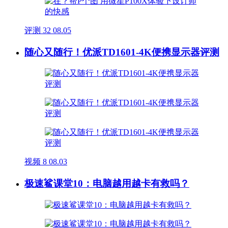
评测
32
08.05
随心又随行！优派TD1601-4K便携显示器评测
视频
8
08.03
极速鲨课堂10：电脑越用越卡有救吗？