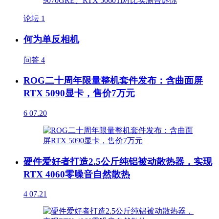
论坛
1
何为单反相机
问答
4
ROG二十周年限量整机套件发布：含曲面屏
RTX 5090显卡，售价7万元
6
07.20
硬件爱好者打造2.5公斤纯铝被动散热器，实现
RTX 4060零噪音自然散热
4
07.21