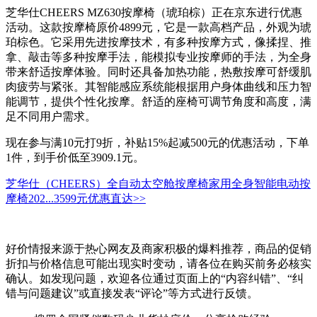
芝华仕CHEERS MZ630按摩椅（琥珀棕）正在京东进行优惠
活动。这款按摩椅原价4899元，它是一款高档产品，外观为琥
珀棕色。它采用先进按摩技术，有多种按摩方式，像揉捏、推
拿、敲击等多种按摩手法，能模拟专业按摩师的手法，为全身
带来舒适按摩体验。同时还具备加热功能，热敷按摩可舒缓肌
肉疲劳与紧张。其智能感应系统能根据用户身体曲线和压力智
能调节，提供个性化按摩。舒适的座椅可调节角度和高度，满
足不同用户需求。
现在参与满10元打9折，补贴15%起减500元的优惠活动，下单
1件，到手价低至3909.1元。
芝华仕（CHEERS）全自动太空舱按摩椅家用全身智能电动按
摩椅202...
3599元
优惠直达>>
好价情报来源于热心网友及商家积极的爆料推荐，商品的促销
折扣与价格信息可能出现实时变动，请各位在购买前务必核实
确认。如发现问题，欢迎各位通过页面上的“内容纠错”、“纠
错与问题建议”或直接发表“评论”等方式进行反馈。