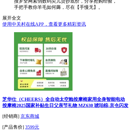
搜罗全网紧俏数码尖儿货抄底价，分享抢购经验，
手把手教你羊毛如何薅，尽在【手慢无】。
展开全文
使用中关村在线APP，查看更多精彩资讯
芝华仕（CHEERS）全自动太空舱按摩椅家用全身智能电动
按摩椅2025国家补贴生日父亲节礼物 MZ630 琥珀棕-京仓闪发
[经销商]
京东商城
[产品售价]
3599元