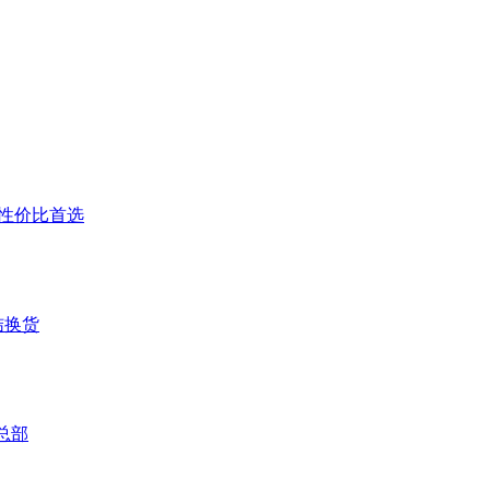
户高性价比首选
结换货
总部