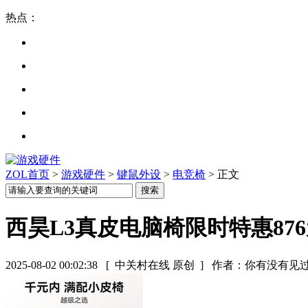
热点：
ZOL首页
>
游戏硬件
>
键鼠外设
>
电竞椅
> 正文
西昊L3真皮电脑椅限时特惠87
2025-08-02 00:02:38
[ 中关村在线 原创 ]
作者：你有没有见