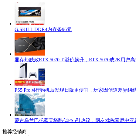
G.SKILL DDR4内存条96元
显存短缺致RTX 5070 Ti溢价飙升，RTX 5070成2K用
PS5 Pro国行购机后发现日版更便宜，玩家因信道差异纠
蒙古乌兰巴托蓝天塔酷似PS5引热议，网友戏称索尼中亚
推荐经销商