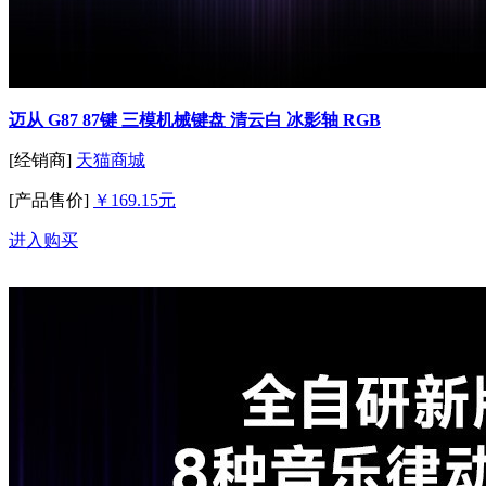
迈从 G87 87键 三模机械键盘 清云白 冰影轴 RGB
[经销商]
天猫商城
[产品售价]
￥169.15元
进入购买