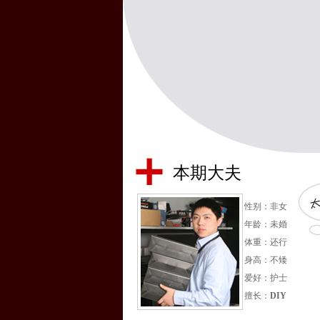
本期大夫
性别：非女
年龄：未婚
体重：还行
身高：不矮
爱好：护士
擅长：
DIY