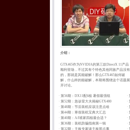
介绍：
GTX465作为NVIDIA的第三款DirectX 11产品
顺利登场，不过其有个特色其他同族产品没有
的，那就是其能破解！那么GTX465如何破
解，什么样的能破解，本期将围绕这个话题展
开讨论。
·
第56期：DX11配6核 暑假最强组
·
·
第52期：急诊室大夫揭秘GTX480
·
·
第48期：节后装机应该注意点啥
·
·
第44期：寒假装机宝典大汇总
·
·
第40期：A/I谁家四核最合适？
·
·
第36期：装机防骗指南第一辑
·
·
第32期：主板专家谈主板那点事
·