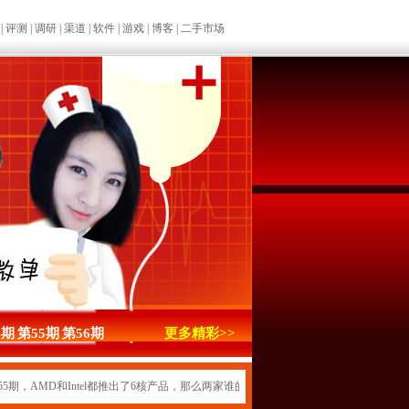
|
评测
|
调研
|
渠道
|
软件
|
游戏
|
博客
|
二手市场
4期
第55期
第56期
更多精彩>>
D和Intel都推出了6核产品，那么两家谁的产品更强、谁更具性价比呢？