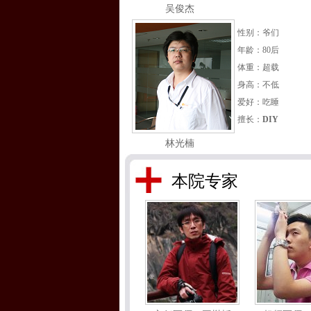
吴俊杰
性别：爷们
年龄：80后
体重：超载
身高：不低
爱好：吃睡
擅长：
DIY
林光楠
本院专家