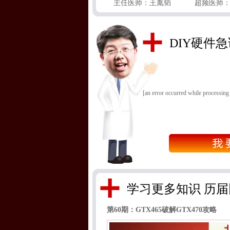
主任医师：王胤韬
超频医师
DIY硬件急
[an error occurred while processing 
学习更多知识 历
第60期：GTX465破解GTX470攻略