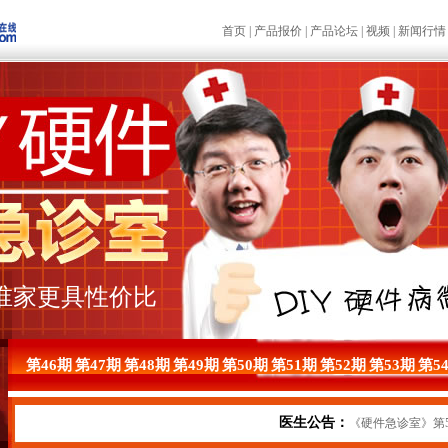
首页
|
产品报价
|
产品论坛
|
视频
|
新闻行情
el谁家更具性价比
第46期
第47期
第48期
第49期
第50期
第51期
第52期
第53期
第5
医生公告：
《硬件急诊室》第55期，AM