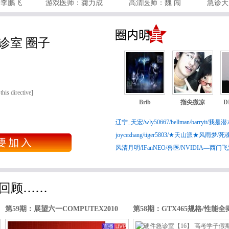
：李鹏飞
游戏医师：龚力成
高清医师：魏 闯
急诊大
诊室 圈子
this directive]
Brib
指尖微凉
D
辽宁_天宏
/
wly50667
/
bellman
/
barryit
/
我是潜
joycezhang
/
tiger5803
/
★天山派★风雨梦
/
死
风清月明
/
IFanNEO
/
兽医
/
NVIDIA—西门
届回顾……
第59期：展望六一COMPUTEX2010
第58期：GTX465规格/性能全