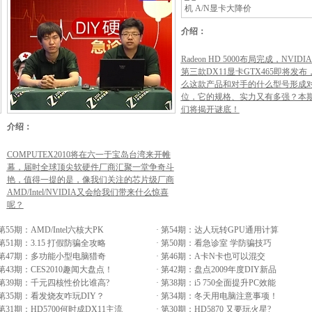
介绍：
Radeon HD 5000布局完成，NVIDI
第三款DX11显卡GTX465即将发布
么这款产品和对手的什么型号形成
位，它的规格、实力又有多强？本
们将揭开谜底！
介绍：
COMPUTEX2010将在六一于宝岛台湾来开帷
幕，届时全球顶尖软硬件厂商汇聚一堂争奇斗
艳，值得一提的是，像我们关注的芯片级厂商
AMD/Intel/NVIDIA又会给我们带来什么惊喜
呢？
第55期：AMD/Intel六核大PK
·
第54期：达人玩转GPU通用计算
第51期：3.15 打假防骗全攻略
·
第50期：看急诊室 学防骗技巧
第47期：多功能小型电脑猎奇
·
第46期：A卡N卡也可以混交
第43期：CES2010趣闻大盘点！
·
第42期：盘点2009年度DIY新品
第39期：千元四核性价比谁高?
·
第38期：i5 750全面提升PC效能
第35期：看发烧友咋玩DIY？
·
第34期：冬天用电脑注意事项！
第31期：HD5700何时成DX11主流
·
第30期：HD5870 又要玩火星?