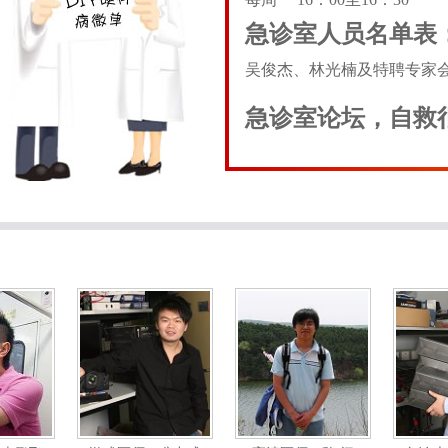
急诊室人员名单表
吴俊杰、林光楠及特聘专家
急诊室论坛，自救