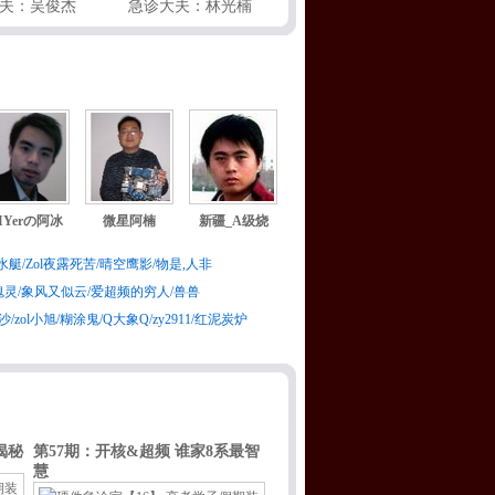
夫：吴俊杰
急诊大夫：林光楠
IYerの阿冰
微星阿楠
新疆_A级烧
水艇
/
Zol夜露死苦
/
晴空鹰影
/
物是,人非
魂灵
/
象风又似云
/
爱超频的穷人
/
兽兽
飞沙
/
zol小旭
/
糊涂鬼
/
Q大象Q
/
zy2911
/
红泥炭炉
揭秘
第57期：开核&超频 谁家8系最智
慧