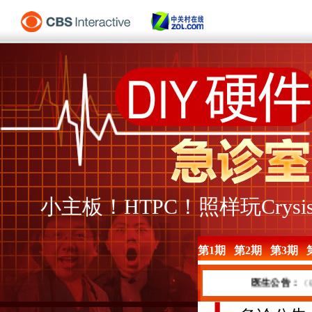
小主板！HTPC！照样玩Crysi
第1期
第2期
第3期
医生公告：
《硬件急