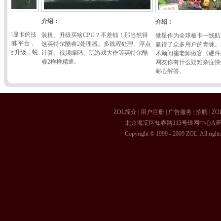
介绍：
介绍：
的技
装机、升级买啥CPU？不差钱！那当然得
微星作为全球板卡一线航母，其旗
台，
选英特尔酷睿2处理器。多线程处理、浮点
赢得了众多用户的青睐。本期请到
级，蜕
计算、视频编码、玩游戏大作等英特尔酷
术顾问崔老师做客《硬件急诊室》
睿2样样精通。
网友你有什么疑难杂症快快呈上，
耐心解答。
ZOL简介
|
用户注册
|
广告服务
|
招聘
|
ZO
北京海淀区知春路113号银网中心A座9F 4
Copyright © 1999 - 2009 ZOL. All