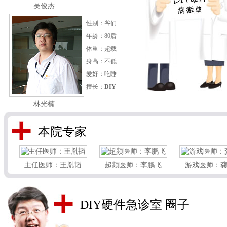
吴俊杰
性别：爷们
年龄：80后
体重：超载
身高：不低
爱好：吃睡
擅长：
DIY
林光楠
本院专家
主任医师：王胤韬
超频医师：李鹏飞
游戏医师：
DIY硬件急诊室 圈子