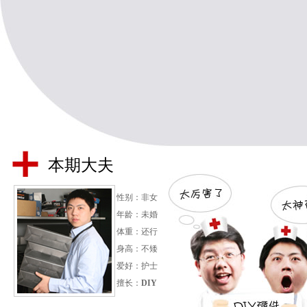
本期大夫
性别：非女
年龄：未婚
体重：还行
身高：不矮
爱好：护士
擅长：
DIY