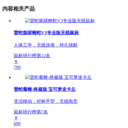
内容相关产品
雷蛇炼狱蝰蛇V3专业版无线鼠标
人体工学，无线连接，持久续航
鼠标排行榜第
12
名
￥
799
雷蛇毒蝰-终极版 宝可梦皮卡丘
灵活移动，对称手型，无线电竞
鼠标排行榜第
7
名
￥
699