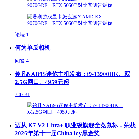
论坛
1
何为单反相机
问答
4
铭凡NAB9S迷你主机发布：i9-13900HK、双
2.5G网口、4959元起
7
07.31
迈从 K7 V2 Ultra+ 职业级旗舰全竞鼠标，荣获
2026年第十一届ChinaJoy黑金奖