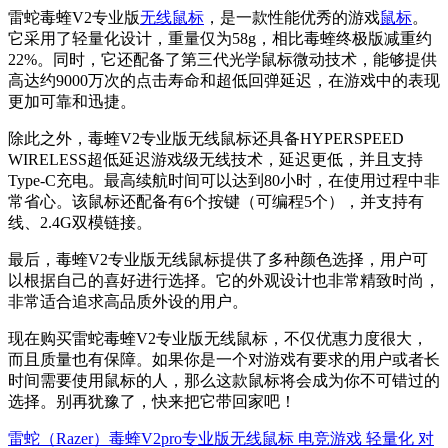
雷蛇毒蝰V2专业版
无线鼠标
，是一款性能优秀的游戏
鼠标
。
它采用了轻量化设计，重量仅为58g，相比毒蝰终极版减重约
22%。同时，它还配备了第三代光学鼠标微动技术，能够提供
高达约9000万次的点击寿命和超低回弹延迟，在游戏中的表现
更加可靠和迅捷。
除此之外，毒蝰V2专业版无线鼠标还具备HYPERSPEED
WIRELESS超低延迟游戏级无线技术，延迟更低，并且支持
Type-C充电。最高续航时间可以达到80小时，在使用过程中非
常省心。该鼠标还配备有6个按键（可编程5个），并支持有
线、2.4G双模链接。
最后，毒蝰V2专业版无线鼠标提供了多种颜色选择，用户可
以根据自己的喜好进行选择。它的外观设计也非常精致时尚，
非常适合追求高品质外设的用户。
现在购买雷蛇毒蝰V2专业版无线鼠标，不仅优惠力度很大，
而且质量也有保障。如果你是一个对游戏有要求的用户或者长
时间需要使用鼠标的人，那么这款鼠标将会成为你不可错过的
选择。别再犹豫了，快来把它带回家吧！
雷蛇（Razer）毒蝰V2pro专业版无线鼠标 电竞游戏 轻量化 对