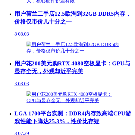
用户荷兰二手店12.5欧淘到32GB DDR5内存，
价格仅市价几十分之一
8
08.03
用户花200美元购RTX 4080空板显卡：GPU与
显存全无，外观却近乎完美
3
08.03
LGA 1700平台实测：DDR4内存致高端CPU游
戏性能下降达25.3%，性价比存疑
3
07.29