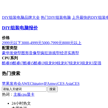
DIY组装电脑品牌大全
热门DIY组装电脑
上升最快的DIY组装
DIY组装电脑报价
价格
2999元以下
3000-4999元
5000-7999元
8000元以上
配置类型
豪华发烧型
图形音像型
疯狂游戏型
经济实惠型
CPU系列
酷睿i9
酷睿i7
酷睿i5
酷睿i3
锐龙R9
锐龙R7
锐龙R5
锐龙R3
至强
热门搜索
苹果发布会
AWE
Chinajoy
IFA
mwc
CES Asia
CES
热词：
主板
cpu
显卡
24小时热文