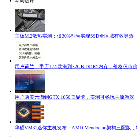
本周热评
主板M.2散热实测：仅30%型号实现SSD全区域有效导热
用户荷兰二手店12.5欧淘到32GB DDR5内存，价格仅
用户两美元淘到GTX 1050 Ti显卡，实测可畅玩主流游戏
华硕VM31迷你主机发布：AMD Mendocino架构三配