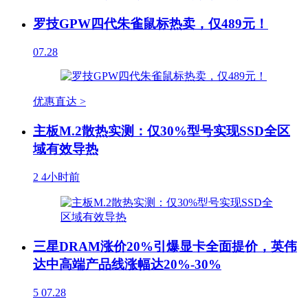
罗技GPW四代朱雀鼠标热卖，仅489元！
07.28
优惠直达 >
主板M.2散热实测：仅30%型号实现SSD全区
域有效导热
2
4小时前
三星DRAM涨价20%引爆显卡全面提价，英伟
达中高端产品线涨幅达20%-30%
5
07.28