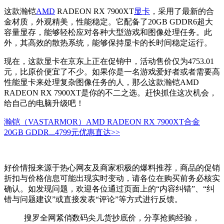
这款瀚铠
AMD
RADEON RX 7900XT
显卡
，采用了最新的合
金材质，外观精美，性能稳定。它配备了20GB GDDR6超大
容量显存，能够轻松应对各种大型游戏和图像处理任务。此
外，其高效的散热系统，能够保持显卡的长时间稳定运行。
现在，这款显卡在京东上正在促销中，活动售价仅为4753.01
元，比原价便宜了不少。如果你是一名游戏爱好者或者需要高
性能显卡来处理复杂图像任务的人，那么这款瀚铠AMD
RADEON RX 7900XT是你的不二之选。赶快抓住这次机会，
给自己的电脑升级吧！
瀚铠（VASTARMOR）AMD RADEON RX 7900XT合金
20GB GDDR...
4799元
优惠直达>>
好价情报来源于热心网友及商家积极的爆料推荐，商品的促销
折扣与价格信息可能出现实时变动，请各位在购买前务必核实
确认。如发现问题，欢迎各位通过页面上的“内容纠错”、“纠
错与问题建议”或直接发表“评论”等方式进行反馈。
搜罗全网紧俏数码尖儿货抄底价，分享抢购经验，