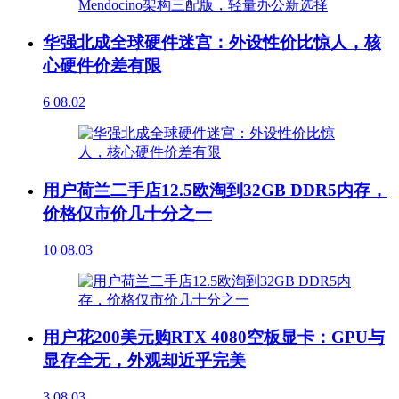
华强北成全球硬件迷宫：外设性价比惊人，核
心硬件价差有限
6
08.02
用户荷兰二手店12.5欧淘到32GB DDR5内存，
价格仅市价几十分之一
10
08.03
用户花200美元购RTX 4080空板显卡：GPU与
显存全无，外观却近乎完美
3
08.03