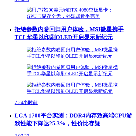
拒绝参数内卷回归用户体验，MSI微星携手
TCL华星以印刷OLED开启显示新纪元
7
24小时前
LGA 1700平台实测：DDR4内存致高端CPU游
戏性能下降达25.3%，性价比存疑
3
07.29