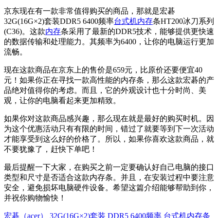
京东现在有一款非常值得购买的商品，那就是宏碁
32G(16G×2)套装DDR5 6400频率
台式机内存
条HT200冰刀系列
(C36)。这款
内存
条采用了最新的DDR5技术，能够提供更快速
的数据传输和处理能力。其频率为6400，让你的电脑运行更加
流畅。
现在这款商品在京东上的售价是659元，比原价还要便宜40
元！如果你正在寻找一款高性能的内存条，那么这款宏碁的产
品绝对值得你的考虑。而且，它的外观设计也十分时尚、美
观，让你的电脑看起来更加精致。
如果你对这款商品感兴趣，那么现在就是最好的购买时机。因
为这个优惠活动只有有限的时间，错过了就要等到下一次活动
才能享受到这么好的价格了。所以，如果你喜欢这款商品，就
不要犹豫了，赶快下单吧！
最后提醒一下大家，在购买之前一定要确认好自己电脑的接口
类型和尺寸是否适合这款内存条。并且，在安装过程中要注意
安全，避免损坏电脑硬件设备。希望这篇介绍能够帮助到你，
并祝你购物愉快！
宏碁（acer） 32G(16G×2)套装 DDR5 6400频率 台式机内存条