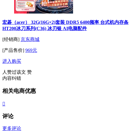
宏碁（acer） 32G(16G×2)套装 DDR5 6400频率 台式机内存条
HT200冰刀系列(C36) 冰刃银 AI电脑配件
[经销商]
京东商城
[产品售价]
969元
进入购买
人赞过该文
赞
内容纠错
相关电商优惠

评论
更多评论