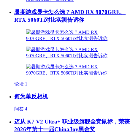
暑期游戏显卡怎么选？AMD RX 9070GRE、
RTX 5060Ti对比实测告诉你
论坛
1
何为单反相机
问答
4
迈从 K7 V2 Ultra+ 职业级旗舰全竞鼠标，荣获
2026年第十一届ChinaJoy黑金奖