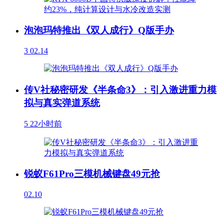
泡泡玛特推出《双人成行》Q版手办
3
02.14
传V社秘密研发《半条命3》：引入激进重力模
拟与真实弹道系统
5
22小时前
锐蚁F61Pro三模机械键盘49元抢
02.10