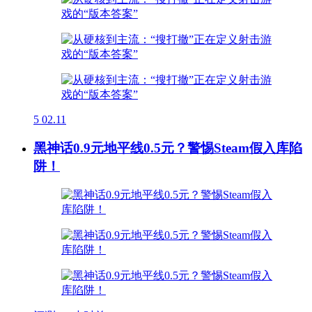
5
02.11
黑神话0.9元地平线0.5元？警惕Steam假入库陷
阱！