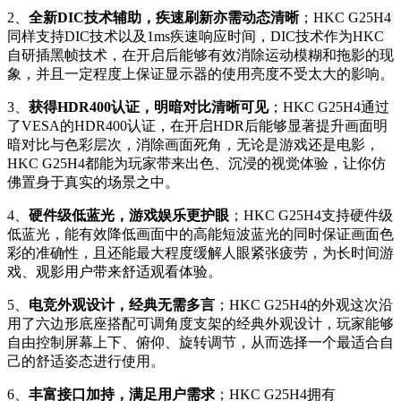
2、
全新DIC技术辅助，疾速刷新亦需动态清晰
；HKC G25H4
同样支持DIC技术以及1ms疾速响应时间，DIC技术作为HKC
自研插黑帧技术，在开启后能够有效消除运动模糊和拖影的现
象，并且一定程度上保证显示器的使用亮度不受太大的影响。
3、
获得HDR400认证，明暗对比清晰可见
；HKC G25H4通过
了VESA的HDR400认证，在开启HDR后能够显著提升画面明
暗对比与色彩层次，消除画面死角，无论是游戏还是电影，
HKC G25H4都能为玩家带来出色、沉浸的视觉体验，让你仿
佛置身于真实的场景之中。
4、
硬件级低蓝光，游戏娱乐更护眼
；HKC G25H4支持硬件级
低蓝光，能有效降低画面中的高能短波蓝光的同时保证画面色
彩的准确性，且还能最大程度缓解人眼紧张疲劳，为长时间游
戏、观影用户带来舒适观看体验。
5、
电竞外观设计，经典无需多言
；HKC G25H4的外观这次沿
用了六边形底座搭配可调角度支架的经典外观设计，玩家能够
自由控制屏幕上下、俯仰、旋转调节，从而选择一个最适合自
己的舒适姿态进行使用。
6、
丰富接口加持，满足用户需求
；HKC G25H4拥有