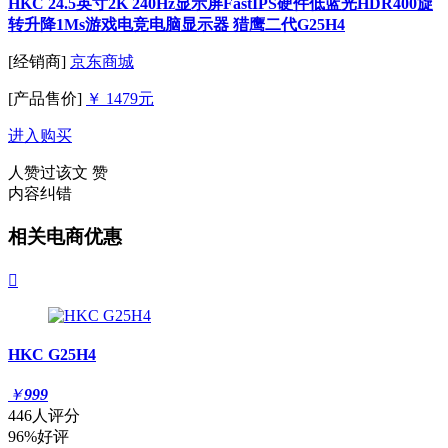
HKC 24.5英寸2K 240Hz显示屏FastIPS硬件低蓝光HDR400旋
转升降1Ms游戏电竞电脑显示器 猎鹰二代G25H4
[经销商]
京东商城
[产品售价]
￥ 1479元
进入购买
人赞过该文
赞
内容纠错
相关电商优惠

HKC G25H4
￥
999
446人评分
96%好评