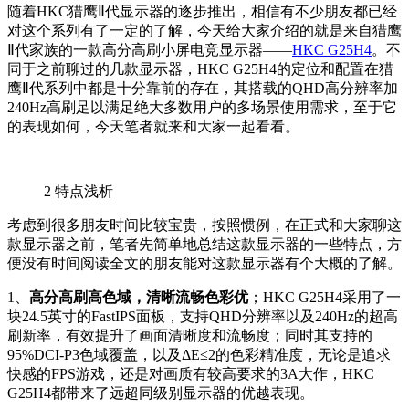
随着HKC猎鹰Ⅱ代显示器的逐步推出，相信有不少朋友都已经
对这个系列有了一定的了解，今天给大家介绍的就是来自猎鹰
Ⅱ代家族的一款高分高刷小屏电竞显示器——
HKC G25H4
。不
同于之前聊过的几款显示器，HKC G25H4的定位和配置在猎
鹰Ⅱ代系列中都是十分靠前的存在，其搭载的QHD高分辨率加
240Hz高刷足以满足绝大多数用户的多场景使用需求，至于它
的表现如何，今天笔者就来和大家一起看看。
2
特点浅析
考虑到很多朋友时间比较宝贵，按照惯例，在正式和大家聊这
款显示器之前，笔者先简单地总结这款显示器的一些特点，方
便没有时间阅读全文的朋友能对这款显示器有个大概的了解。
1、
高分高刷高色域，清晰流畅色彩优
；HKC G25H4采用了一
块24.5英寸的FastIPS面板，支持QHD分辨率以及240Hz的超高
刷新率，有效提升了画面清晰度和流畅度；同时其支持的
95%DCI-P3色域覆盖，以及ΔE≤2的色彩精准度，无论是追求
快感的FPS游戏，还是对画质有较高要求的3A大作，HKC
G25H4都带来了远超同级别显示器的优越表现。