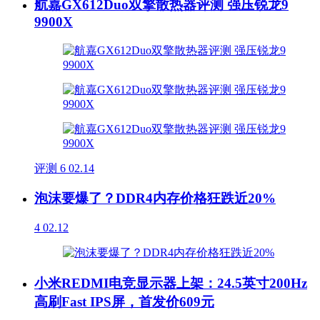
航嘉GX612Duo双擎散热器评测 强压锐龙9
9900X
评测
6
02.14
泡沫要爆了？DDR4内存价格狂跌近20%
4
02.12
小米REDMI电竞显示器上架：24.5英寸200Hz
高刷Fast IPS屏，首发价609元