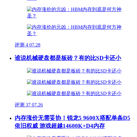
评测
4
07.28
谁说机械硬盘都是板砖？有的比SD卡还小
评测
37
07.26
内存涨价无需妥协！锐龙5 9600X搭配单条D5
依旧权威 游戏超越14600K+D4内存