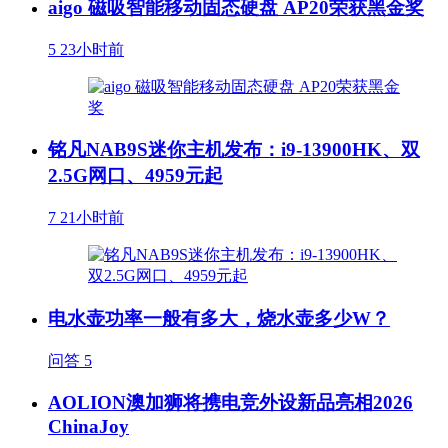
aigo 磁吸智能移动固态硬盘 AP20荣获黑金奖
5
23小时前
铭凡NAB9S迷你主机发布：i9-13900HK、双
2.5G网口、4959元起
7
21小时前
电水壶功率一般有多大，烧水壶多少W？
问答
5
AOLION澳加狮将携电竞外设新品亮相2026
ChinaJoy