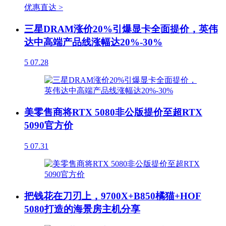
优惠直达 >
三星DRAM涨价20%引爆显卡全面提价，英伟
达中高端产品线涨幅达20%-30%
5
07.28
美零售商将RTX 5080非公版提价至超RTX
5090官方价
5
07.31
把钱花在刀刃上，9700X+B850橘猫+HOF
5080打造的海景房主机分享