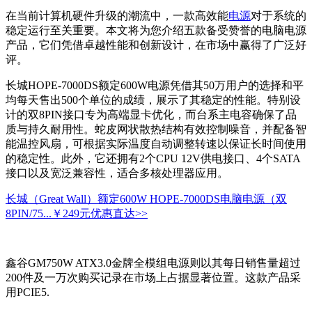
在当前计算机硬件升级的潮流中，一款高效能
电源
对于系统的
稳定运行至关重要。本文将为您介绍五款备受赞誉的电脑电源
产品，它们凭借卓越性能和创新设计，在市场中赢得了广泛好
评。
长城HOPE-7000DS额定600W电源凭借其50万用户的选择和平
均每天售出500个单位的成绩，展示了其稳定的性能。特别设
计的双8PIN接口专为高端显卡优化，而台系主电容确保了品
质与持久耐用性。蛇皮网状散热结构有效控制噪音，并配备智
能温控风扇，可根据实际温度自动调整转速以保证长时间使用
的稳定性。此外，它还拥有2个CPU 12V供电接口、4个SATA
接口以及宽泛兼容性，适合多核处理器应用。
长城（Great Wall）额定600W HOPE-7000DS电脑电源（双
8PIN/75...
￥249元
优惠直达>>
鑫谷GM750W ATX3.0金牌全模组电源则以其每日销售量超过
200件及一万次购买记录在市场上占据显著位置。这款产品采
用PCIE5.