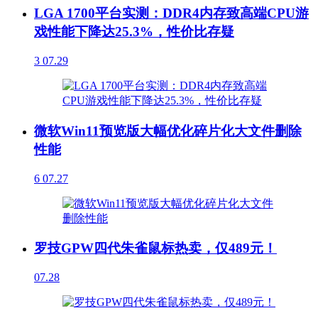
LGA 1700平台实测：DDR4内存致高端CPU游
戏性能下降达25.3%，性价比存疑
3
07.29
微软Win11预览版大幅优化碎片化大文件删除
性能
6
07.27
罗技GPW四代朱雀鼠标热卖，仅489元！
07.28