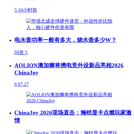
5
10小时前
电水壶功率一般有多大，烧水壶多少W？
问答
5
AOLION澳加狮将携电竞外设新品亮相2026
ChinaJoy
6
07.27
ChinaJoy 2026现场直击：瀚铠显卡点燃玩家激
情