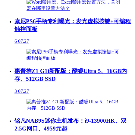
索尼PS6手柄专利曝光：发光虚拟按键+可编程
触控面板
6
07.27
惠普推Z1 G1i新配版：酷睿Ultra 5、16GB内
存、512GB SSD
3
07.27
铭凡NAB9S迷你主机发布：i9-13900HK、双
2.5G网口、4959元起