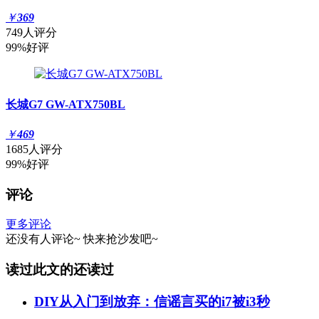
￥
369
749人评分
99%好评
长城G7 GW-ATX750BL
￥
469
1685人评分
99%好评
评论
更多评论
还没有人评论~
快来
抢沙发
吧~
读过此文的还读过
DIY从入门到放弃：信谣言买的i7被i3秒