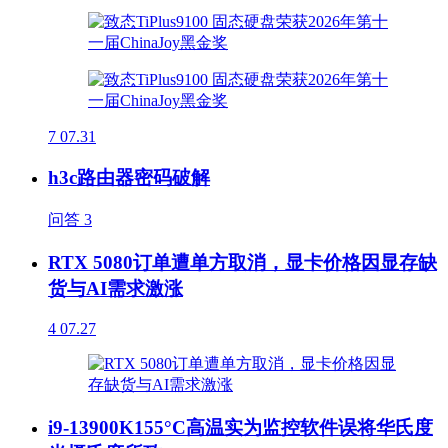
7
07.31
h3c路由器密码破解
问答
3
RTX 5080订单遭单方取消，显卡价格因显存缺
货与AI需求激涨
4
07.27
i9-13900K155°C高温实为监控软件误将华氏度