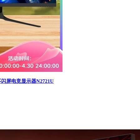
蓝光不闪屏电竞显示器N2721U