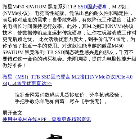
微星M450 SPATIUM 黑竞系列1TB
SSD
固态硬盘
，M.2接口
(NVMe协议)，电竞高性能版。凭借出色的耐久性和稳定性，
满足你对速度的需求；自带散热器，有效降低工作温度，让你
的电脑长时间保持运行效率。此外，其M.2接口和NVMe协议
技术，使数据传输速度远超传统硬盘，让你在玩游戏或工作时
更无后顾之忧。 此次活动优惠力度大，到手价低至449元，为
你节省了接近一半的费用。对这款性能卓越的微星M450
SPATIUM 黑竞系列1TB SSD固态硬盘感兴趣的朋友，千万不
要错过这一金色的购买机会。未雨绸缪，提前为电脑性能升级
做好准备！
微星（MSI）1TB SSD固态硬盘 M.2接口(NVMe协议PCIe 4.0
x4) ...
449元
优惠直达>>
搜罗全网紧俏数码尖儿货抄底价，分享抢购经验，
手把手教你羊毛如何薅，尽在【手慢无】。
展开全文
使用中关村在线APP，查看更多精彩资讯