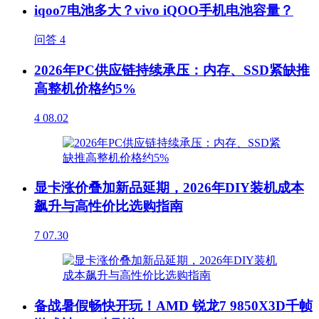
iqoo7电池多大？vivo iQOO手机电池容量？
问答
4
2026年PC供应链持续承压：内存、SSD紧缺推
高整机价格约5%
4
08.02
显卡涨价叠加新品延期，2026年DIY装机成本
飙升与高性价比选购指南
7
07.30
备战暑假畅快开玩！AMD 锐龙7 9850X3D千帧