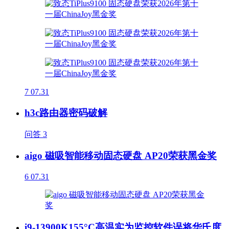
7
07.31
h3c路由器密码破解
问答
3
aigo 磁吸智能移动固态硬盘 AP20荣获黑金奖
6
07.31
i9-13900K155°C高温实为监控软件误将华氏度