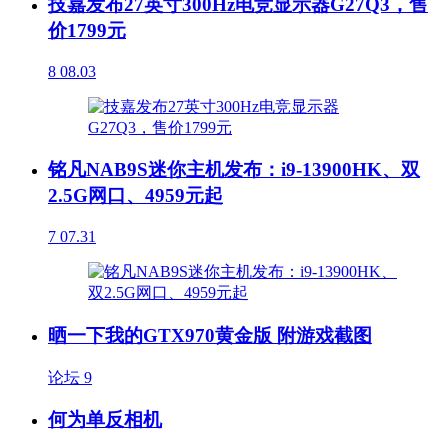
技嘉发布27英寸300Hz电竞显示器G27Q3，售
价1799元
8
08.03
铭凡NAB9S迷你主机发布：i9-13900HK、双
2.5G网口、4959元起
7
07.31
晒一下我的GTX970黄金版 附游戏截图
论坛
9
何为单反相机