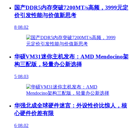
国产DDR5内存突破7200MT/s高频，3999元定
价引发性能与价值新思考
8
08.02
华硕VM31迷你主机发布：AMD Mendocino架
构三配版，轻量办公新选择
5
08.03
华强北成全球硬件迷宫：外设性价比惊人，核
心硬件价差有限
6
08.02