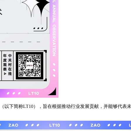
ology 10》（以下简称LT10），旨在根据推动行业发展贡献，