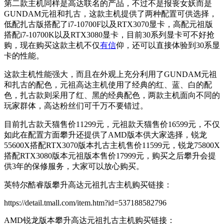
第二款主机同样是高达联名的产品，不过不是报丧女妖而是
GUNDAM元祖和扎古，这款主机提供了两种配置可供选择，
低配扎古版搭配了i7-10700F以及RTX3070显卡，高配元祖版
搭配i7-10700K以及RTX3080显卡，目前30系列显卡可不好抢
购，现在购买这款主机不仅
有信
仰，还可以直接体验到30系显
卡的性能。
这款主机性能强大，而且在外观上充分利用了GUNDAM元祖
和扎古的配色，元祖高达主机使用了经典的红、蓝、白的配
色，扎古款则采用了红、黑的经典配色，两款主机面向不同的
玩家群体，高达粉丝们可千万不要错过。
目前扎古款天猫售价11299元，元祖款天猫售价16599元，不仅
如此在配置方面攀升还提供了AMD版本供大家选择，锐龙
55600X搭配RTX3070版本扎古主机售价11599元，锐龙75800X
搭配RTX3080版本元祖版本售价17999元，购买之后攀升会提
供3年的保修服务，大家可以放心购买。
英特尔酷睿版攀升高达元祖扎古主机购买链接：
https://detail.tmall.com/item.htm?id=537188582796
AMD锐龙版本攀升高达元祖扎古主机购买链接：