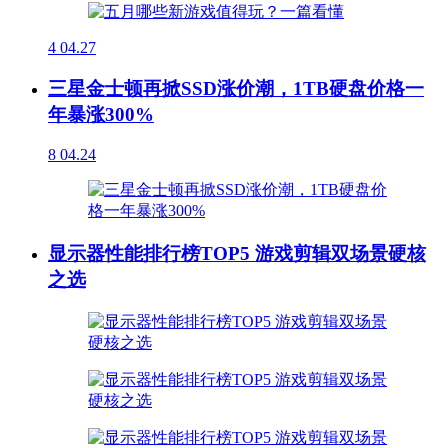
4
04.27
三星金士顿再掀SSD涨价潮，1TB硬盘价格一
年暴涨300%
8
04.24
显示器性能排行榜TOP5 游戏剪辑双场景硬核
之选