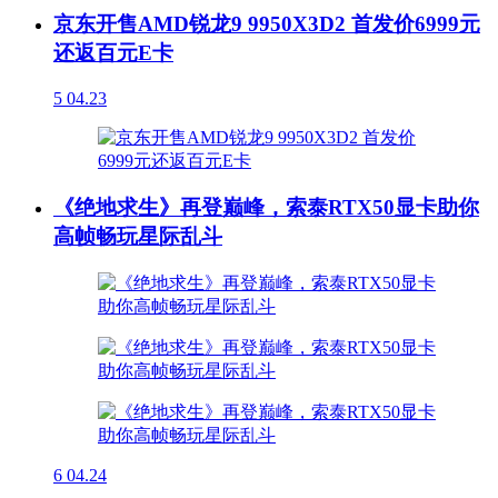
京东开售AMD锐龙9 9950X3D2 首发价6999元
还返百元E卡
5
04.23
《绝地求生》再登巅峰，索泰RTX50显卡助你
高帧畅玩星际乱斗
6
04.24