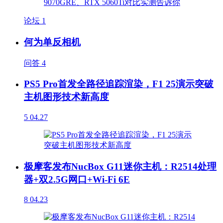
论坛
1
何为单反相机
问答
4
PS5 Pro首发全路径追踪渲染，F1 25演示突破
主机图形技术新高度
5
04.27
极摩客发布NucBox G11迷你主机：R2514处理
器+双2.5G网口+Wi-Fi 6E
8
04.23