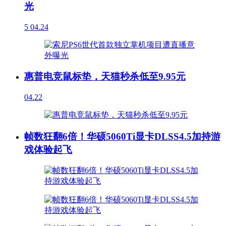
光
5
04.24
惠普电竞鼠标垫，天猫秒杀低至9.95元
04.22
帧数狂翻6倍！华硕5060Ti显卡DLSS4.5加持游
戏体验起飞