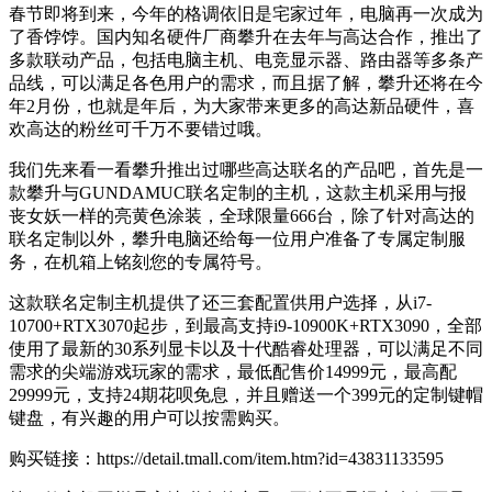
春节即将到来，今年的格调依旧是宅家过年，电脑再一次成为
了香饽饽。国内知名硬件厂商攀升在去年与高达合作，推出了
多款联动产品，包括电脑主机、电竞显示器、路由器等多条产
品线，可以满足各色用户的需求，而且据了解，攀升还将在今
年2月份，也就是年后，为大家带来更多的高达新品硬件，喜
欢高达的粉丝可千万不要错过哦。
我们先来看一看攀升推出过哪些高达联名的产品吧，首先是一
款攀升与GUNDAMUC联名定制的主机，这款主机采用与报
丧女妖一样的亮黄色涂装，全球限量666台，除了针对高达的
联名定制以外，攀升电脑还给每一位用户准备了专属定制服
务，在机箱上铭刻您的专属符号。
这款联名定制主机提供了还三套配置供用户选择，从i7-
10700+RTX3070起步，到最高支持i9-10900K+RTX3090，全部
使用了最新的30系列显卡以及十代酷睿处理器，可以满足不同
需求的尖端游戏玩家的需求，最低配售价14999元，最高配
29999元，支持24期花呗免息，并且赠送一个399元的定制键帽
键盘，有兴趣的用户可以按需购买。
购买链接：https://detail.tmall.com/item.htm?id=43831133595