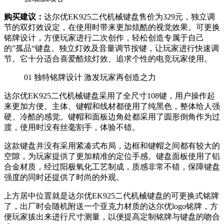
购买建议：
达尔优EK925二代机械键盘售价为329元，独立调
节的双灯效设定，在使用时带来更加炫酷的视觉效果。可更换
铭牌设计，方便玩家进行二次创作，轻松创造专属于自己
的”孤品“键盘。独立灯效及音量调节按键，让玩家进行快速调
节。它十分适合喜爱酷炫灯效、追求个性的电竞玩家使用。
01
独特铭牌设计 激发玩家再创造之力
达尔优EK925二代机械键盘采用了全尺寸108键，用户操作起
来更加方便。主体、键帽和线材都使用了纯黑色，整体给人强
硬、冷酷的感觉。键帽和面板边角处都采用了圆形倒角作为过
渡，使用时没有丝毫割手，体验不错。
这款键盘并没有采用紧凑式布局，边框和键帽之间都有较大的
空隙，为玩家提供了更加精准的定位手感。键盘面板使用了铝
合金材质，经过阳极氧化工艺制成，质感非常不错，保障键盘
强度的同时还提供了时尚的外观。
上方居中位置就是达尔优EK925二代机械键盘的可更换式铭牌
了，出厂时会随机附送一个亚克力材质的达尔优logo铭牌，方
便玩家拔出来进行尺寸测量，以便提高定制铭牌与键盘的吻合