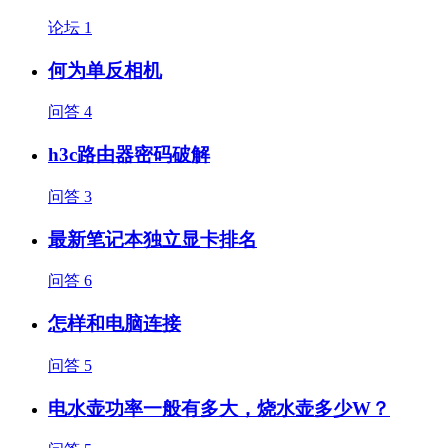
论坛
1
何为单反相机
问答
4
h3c路由器密码破解
问答
3
最新笔记本独立显卡排名
问答
6
怎样和电脑连接
问答
5
电水壶功率一般有多大，烧水壶多少W？