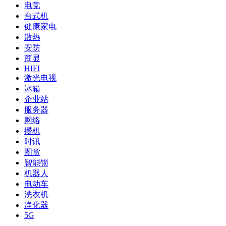
电竞
台式机
健康家电
散热
安防
商显
HIFI
激光电视
冰箱
企业站
服务器
网络
攒机
时讯
图赏
智能锁
机器人
电动车
洗衣机
净化器
5G