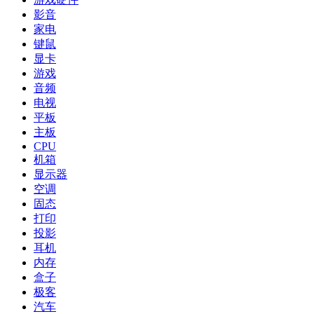
影音
家电
键鼠
显卡
游戏
音频
电视
平板
主板
CPU
机箱
显示器
空调
固态
打印
投影
耳机
内存
盒子
极客
汽车