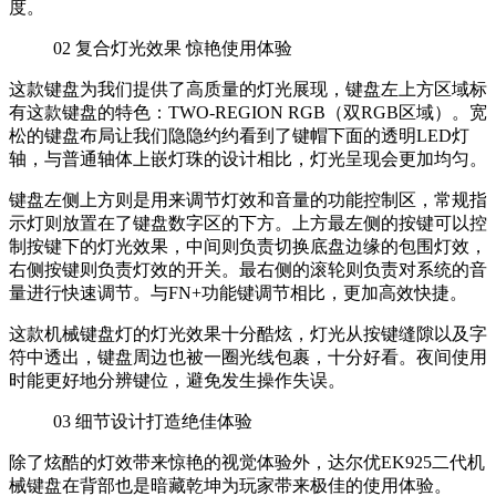
度。
02
复合灯光效果 惊艳使用体验
这款键盘为我们提供了高质量的灯光展现，键盘左上方区域标
有这款键盘的特色：TWO-REGION RGB（双RGB区域）。宽
松的键盘布局让我们隐隐约约看到了键帽下面的透明LED灯
轴，与普通轴体上嵌灯珠的设计相比，灯光呈现会更加均匀。
键盘左侧上方则是用来调节灯效和音量的功能控制区，常规指
示灯则放置在了键盘数字区的下方。上方最左侧的按键可以控
制按键下的灯光效果，中间则负责切换底盘边缘的包围灯效，
右侧按键则负责灯效的开关。最右侧的滚轮则负责对系统的音
量进行快速调节。与FN+功能键调节相比，更加高效快捷。
这款机械键盘灯的灯光效果十分酷炫，灯光从按键缝隙以及字
符中透出，键盘周边也被一圈光线包裹，十分好看。夜间使用
时能更好地分辨键位，避免发生操作失误。
03
细节设计打造绝佳体验
除了炫酷的灯效带来惊艳的视觉体验外，达尔优EK925二代机
械键盘在背部也是暗藏乾坤为玩家带来极佳的使用体验。