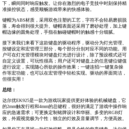
下，瞬间同时响应触发。让你在激烈的电子竞技中时刻保持精
准操控状态，感受顺畅游戏带来的快感体验。
键帽为ABS材质，采用双色注塑的工艺，字符不会轻易磨损脱
落，寿命得到很大提升。键帽表面还采用了磨砂处理，加上键
帽边缘的圆角处理，手指在触碰键帽时的触感十分细腻。
接下来我们来看下这款键盘的驱动程序，驱动分为灯光管理、
按键设定和宏管理三部分，每个部分分别对应不同的功能。用
户可在灯光管理模块对键盘灯光进行设计，除了预设模式还可
自定义设置，可玩性很高；用户还可对键盘上的任意键位键值
进行设定，实现随心所欲的操作效果；一键连招/一键复杂操
作等宏功能，也可以在宏管理中轻松实现。驱动的界面简洁，
但很实用！
总结：
达尔优EK925是一款为游戏玩家提供更好体验的机械键盘，它
的2mm触发行程和4mm的总键程，很好的满足了游戏中操作响
应的急速需求；可更换定制铭牌设计和华丽、多变的
RGB灯
效，外观视觉极为个性；独立的灯效及音量调节，方便高效。