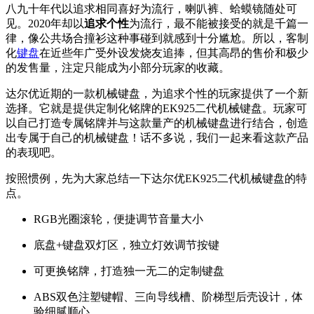
八九十年代以追求相同喜好为流行，喇叭裤、蛤蟆镜随处可
见。2020年却以
追求
个性
为流行，最不能被接受的就是千篇一
律，像公共场合撞衫这种事碰到就感到十分尴尬。所以，客制
化
键盘
在近些年广受外设发烧友追捧，但其高昂的售价和极少
的发售量，注定只能成为小部分玩家的收藏。
达尔优近期的一款机械键盘，为追求个性的玩家提供了一个新
选择。它就是提供定制化铭牌的EK925二代机械键盘。玩家可
以自己打造专属铭牌并与这款量产的机械键盘进行结合，创造
出专属于自己的机械键盘！话不多说，我们一起来看这款产品
的表现吧。
按照惯例，先为大家总结一下达尔优EK925二代机械键盘的特
点。
RGB光圈滚轮，便捷调节音量大小
底盘+键盘双灯区，独立灯效调节按键
可更换铭牌，打造独一无二的定制键盘
ABS双色注塑键帽、三向导线槽、阶梯型后壳设计，体
验细腻顺心