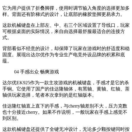
它为用户提供了折叠脚撑，使用时调节输入角度的选择更加多
样。背面还有阶梯式的设计，让底部的橡胶垫脚更易承力。
这款机械键盘在上部左、中、右三个区域设置了导线口，玩家
可根据桌面的实际情况，来自由选择最舒服最适合的连接方
式。
背部看似不经意的设计，却保障了玩家在游戏时的舒适度和稳
固度。展现出达尔优作为专业生产电竞外设品牌的积累和底
蕴。
04
手感出众 畅爽游戏
达尔优EK925作为一款主攻游戏的机械键盘，手感才是它的杀
手锏。它使用了国产的佳达隆轴体，有黑轴、黄轴、红轴、茶
轴供玩家选择，笔者本次拿到的是红轴版本。
佳达隆红轴直上直下的手感，与cherry轴差别不大，压力克数
也十分接近cherry。如果不作说明，一般玩家在手感上感觉不
到区别。
这款机械键盘还提供了全键无冲设计，无论多少颗按键同时按