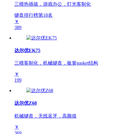
三模热插拔，游戏办公，灯光客制化
键盘排行榜第
18
名
￥
389
达尔优EK75
三模客制化，机械键盘，板簧gasket结构
￥
199
达尔优Z68
机械键盘，无线蓝牙，高颜值
￥
369