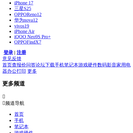
iPhone 17
三星S25
OPPOReno12
华为nova12
vivos19
iPhone Air
iQOO Neo9S Pro+
OPPOFindX7
登录
|
注册
意见反馈
首页
查报价
问答
论坛
下载
手机
笔记本
游戏硬件
数码影音
家用电
器
办公打印
更多
更多频道


频道导航
首页
手机
笔记本
游戏硬件