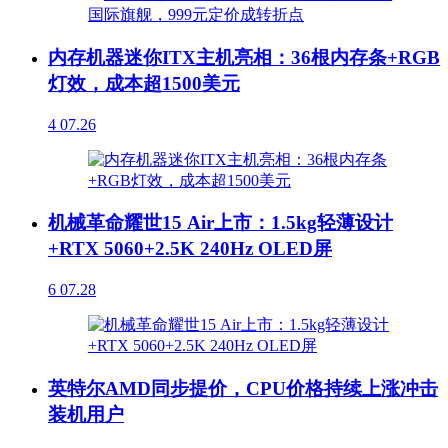
内存机器迷你ITX主机亮相：36根内存条+RGB
灯效，成本超1500美元
4
07.26
机械革命耀世15 Air上市：1.5kg轻薄设计
+RTX 5060+2.5K 240Hz OLED屏
6
07.28
英特尔AMD同步提价，CPU价格持续上涨冲击
装机用户