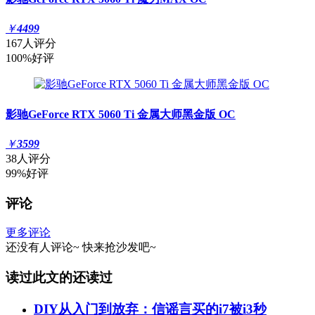
￥
4499
167人评分
100%好评
影驰GeForce RTX 5060 Ti 金属大师黑金版 OC
￥
3599
38人评分
99%好评
评论
更多评论
还没有人评论~
快来
抢沙发
吧~
读过此文的还读过
DIY从入门到放弃：信谣言买的i7被i3秒