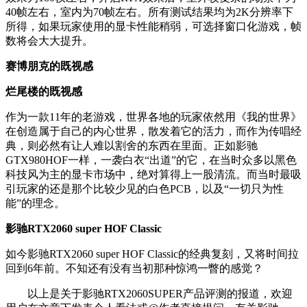
40帧左右，室内为70帧左右。所有测试结果均为2K分辨率下
所得，如果玩家使用的显卡性能稍弱，可选择窗口化游戏，帧
数将会大大提升。
赛博朋克的既视感
烂尾楼的既视感
作为一款11年的老游戏，世界各地的玩家依然用《我的世界》
在创造属于自己的内心世界，散发着它的活力，而作为传唱经
典，则必然有让人难以割舍的东西在里面。正如影驰
GTX980HOF一样，一袭白衣“出道”的它，在当时众多以黑色
科技风为主的显卡市场中，绝对算得上一股清流。而当时最吸
引玩家的还是那个比较少见的白色PCB，以及“一切只为性
能”的理念。
影驰RTX2060 super HOF Classic
如今影驰RTX2060 super HOF Classic的经典复刻，又将时间拉
回到6年前。不知还有没有当初那种惊鸿一瞥的感觉？
以上是关于影驰RTX2060SUPER产品评测的报道，欢迎