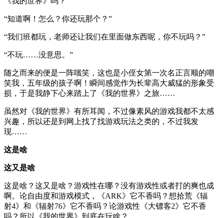
《我的世界》吗？”
“知道啊！怎么？你还玩那个？”
“我们班都玩，老师还让我们在里面做东西呢，你不玩吗？”
“不玩……没意思。”
随之而来的便是一阵嗤笑，这也是小侄女第一次名正言顺的嘲
笑我，五年级的孩子啊！瞬间感觉作为长辈高大威猛的形象受
损，于是我静下心来踏上了《我的世界》之旅……
虽然对《我的世界》有所耳闻，不过像素风的游戏我都不太感
兴趣，所以还是到网上找了找游戏玩法之类的，不过我发
现……
这是啥
这又是啥
这是啥？这又是啥？游戏性在哪？没有游戏性或者打的爽也成
啊。论自由度和游戏模式，《ARK》它不香吗？想拾荒《辐
射4》和《辐射76》它不香吗？论游戏性《大镖客2》它不香
吗？所以《我的世界》到底在玩啥？