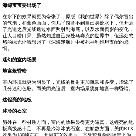
海绵宝宝要出场了
在水下的效果就更为夸张了，原版《我的世界》除了偶尔冒出
的气泡，和蓝色画面，你几乎感觉不到自己身处水下，但开启
了光追之后光线透过水面照射到海底，以及水面倒影的变化，
让人目瞪口呆。虽然知道自己身处马赛克的世界中，但远处悠
悠的绿光让我想起了《深海迷航》中被死神利维坦支配的恐
惧。
迷幻的室内场景
地宫般昏暗
室内环境就更为明显了，光线的反射更加跳跃和多变，增添了
几分迷幻色彩。而关闭光追后，室内场景犹如地宫一样昏暗。
这锃亮的地板
冰冷的石室
另外在一些材质方面，室内的效果显得更为逼真，这锃亮的地
板高级感十足，不再是冷冰冰的石室。在帧数方面，关闭RTX
效果为180帧左右，开启RTX效果后，室外较复杂的场景下为