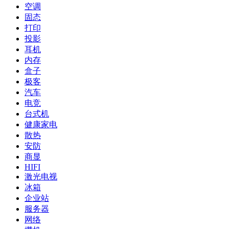
空调
固态
打印
投影
耳机
内存
盒子
极客
汽车
电竞
台式机
健康家电
散热
安防
商显
HIFI
激光电视
冰箱
企业站
服务器
网络