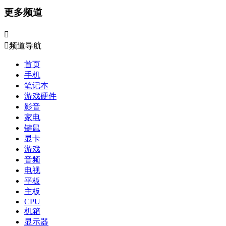
更多频道


频道导航
首页
手机
笔记本
游戏硬件
影音
家电
键鼠
显卡
游戏
音频
电视
平板
主板
CPU
机箱
显示器