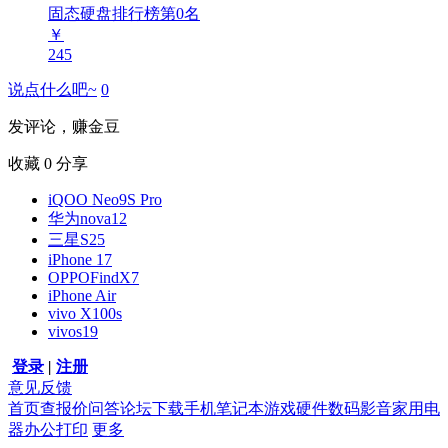
固态硬盘排行榜第
0
名
￥
245
说点什么吧~
0
发评论，赚金豆
收藏
0
分享
iQOO Neo9S Pro
华为nova12
三星S25
iPhone 17
OPPOFindX7
iPhone Air
vivo X100s
vivos19
登录
|
注册
意见反馈
首页
查报价
问答
论坛
下载
手机
笔记本
游戏硬件
数码影音
家用电
器
办公打印
更多