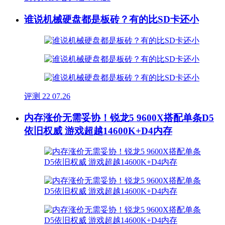
谁说机械硬盘都是板砖？有的比SD卡还小
评测
22
07.26
内存涨价无需妥协！锐龙5 9600X搭配单条D5
依旧权威 游戏超越14600K+D4内存