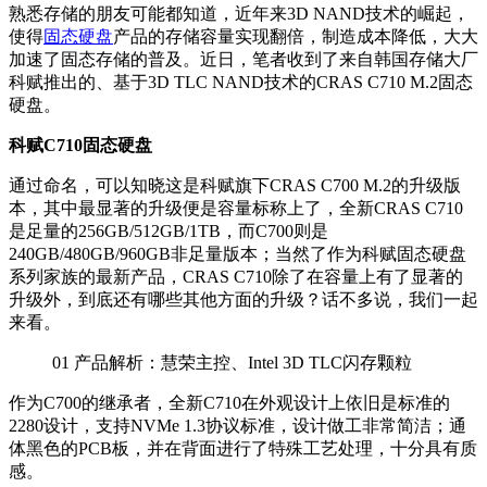
熟悉存储的朋友可能都知道，近年来3D NAND技术的崛起，
使得
固态硬盘
产品的存储容量实现翻倍，制造成本降低，大大
加速了固态存储的普及。近日，笔者收到了来自韩国存储大厂
科赋推出的、基于3D TLC NAND技术的CRAS C710 M.2固态
硬盘。
科赋C710固态硬盘
通过命名，可以知晓这是科赋旗下CRAS C700 M.2的升级版
本，其中最显著的升级便是容量标称上了，全新CRAS C710
是足量的256GB/512GB/1TB，而C700则是
240GB/480GB/960GB非足量版本；当然了作为科赋固态硬盘
系列家族的最新产品，CRAS C710除了在容量上有了显著的
升级外，到底还有哪些其他方面的升级？话不多说，我们一起
来看。
01
产品解析：慧荣主控、Intel 3D TLC闪存颗粒
作为C700的继承者，全新C710在外观设计上依旧是标准的
2280设计，支持NVMe 1.3协议标准，设计做工非常简洁；通
体黑色的PCB板，并在背面进行了特殊工艺处理，十分具有质
感。