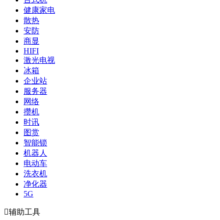
健康家电
散热
安防
商显
HIFI
激光电视
冰箱
企业站
服务器
网络
攒机
时讯
图赏
智能锁
机器人
电动车
洗衣机
净化器
5G

辅助工具