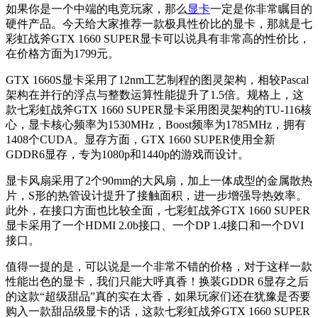
如果你是一个中端的电竞玩家，那么
显卡
一定是你非常瞩目的
硬件产品。今天给大家推荐一款极具性价比的显卡，那就是七
彩虹战斧GTX 1660 SUPER显卡可以说具有非常高的性价比，
在价格方面为1799元。
GTX 1660S显卡采用了12nm工艺制程的图灵架构，相较Pascal
架构在并行的浮点与整数运算性能提升了1.5倍。规格上，这
款七彩虹战斧GTX 1660 SUPER显卡采用图灵架构的TU-116核
心，显卡核心频率为1530MHz，Boost频率为1785MHz，拥有
1408个CUDA。显存方面，GTX 1660 SUPER使用全新
GDDR6显存，专为1080p和1440p的游戏而设计。
显卡风扇采用了2个90mm的大风扇，加上一体成型的金属散热
片，S形的热管设计提升了接触面积，进一步增强导热效率。
此外，在接口方面也比较全面，七彩虹战斧GTX 1660 SUPER
显卡采用了一个HDMI 2.0b接口、一个DP 1.4接口和一个DVI
接口。
值得一提的是，可以说是一个非常不错的价格，对于这样一款
性能出色的显卡，我们只能大呼真香！换装GDDR 6显存之后
的这款“超级甜品”真的实在太香，如果玩家们还在犹豫是否要
购入一款甜品级显卡的话，这款七彩虹战斧GTX 1660 SUPER