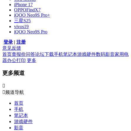
iPhone 17
OPPOFindX7
iQOO Neo9S Pro+
三星S25
vivos19
iQOO Neo9S Pro
登录
|
注册
意见反馈
首页
查报价
问答
论坛
下载
手机
笔记本
游戏硬件
数码影音
家用电
器
办公打印
更多
更多频道


频道导航
首页
手机
笔记本
游戏硬件
影音