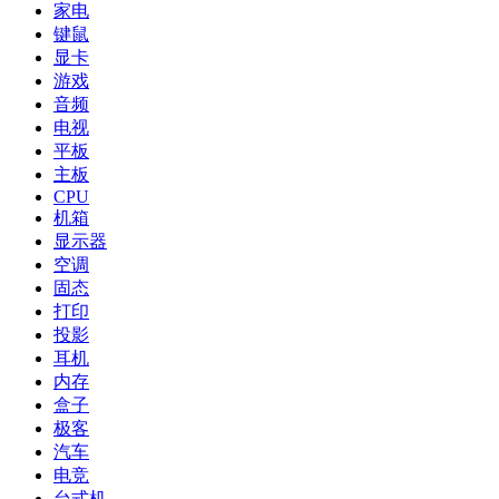
家电
键鼠
显卡
游戏
音频
电视
平板
主板
CPU
机箱
显示器
空调
固态
打印
投影
耳机
内存
盒子
极客
汽车
电竞
台式机