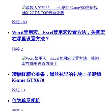
论坛
169
Word禁用宏、Excel禁用宏设置方法，关闭宏
在哪里设置方法？
问答
2
凄惨红精心准备，黑丝袜里的礼物：圣诞版
iGame GTX670
论坛
13
何为单反相机
问答
4