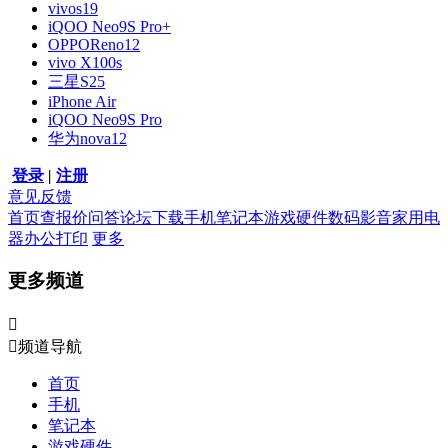
vivos19
iQOO Neo9S Pro+
OPPOReno12
vivo X100s
三星S25
iPhone Air
iQOO Neo9S Pro
华为nova12
登录
|
注册
意见反馈
首页
查报价
问答
论坛
下载
手机
笔记本
游戏硬件
数码影音
家用电
器
办公打印
更多
更多频道


频道导航
首页
手机
笔记本
游戏硬件