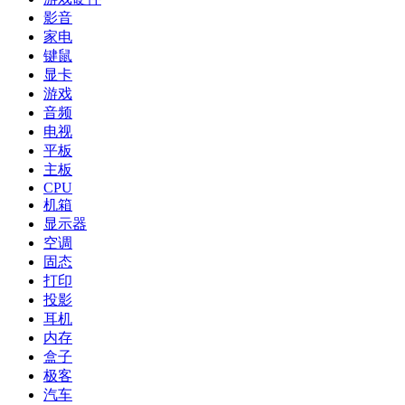
影音
家电
键鼠
显卡
游戏
音频
电视
平板
主板
CPU
机箱
显示器
空调
固态
打印
投影
耳机
内存
盒子
极客
汽车