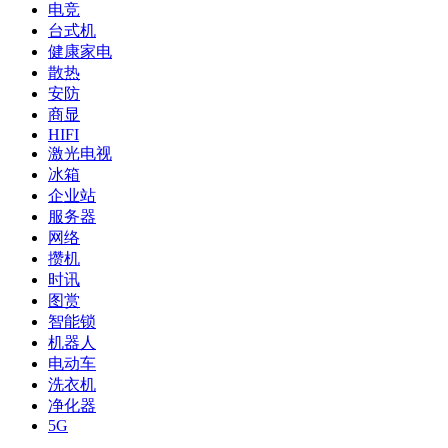
电竞
台式机
健康家电
散热
安防
商显
HIFI
激光电视
冰箱
企业站
服务器
网络
攒机
时讯
图赏
智能锁
机器人
电动车
洗衣机
净化器
5G