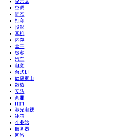
显示器
空调
固态
打印
投影
耳机
内存
盒子
极客
汽车
电竞
台式机
健康家电
散热
安防
商显
HIFI
激光电视
冰箱
企业站
服务器
网络