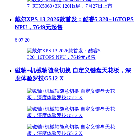
戴尔XPS 13 2026款首发：酷睿5 320+16TOPS
NPU，7649元起售
6
07.20
磁轴+机械轴随意切换 自定义键盘天花板，深
度体验罗技G512 X