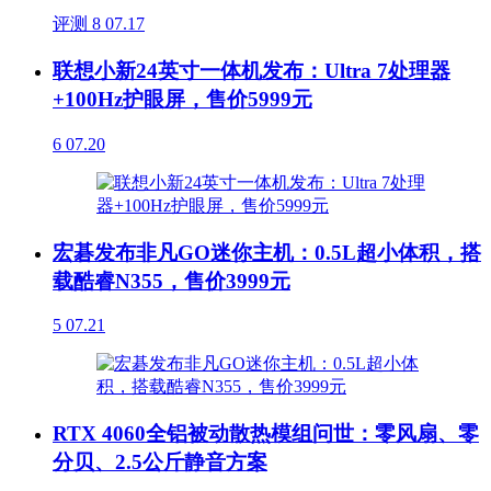
评测
8
07.17
联想小新24英寸一体机发布：Ultra 7处理器
+100Hz护眼屏，售价5999元
6
07.20
宏碁发布非凡GO迷你主机：0.5L超小体积，搭
载酷睿N355，售价3999元
5
07.21
RTX 4060全铝被动散热模组问世：零风扇、零
分贝、2.5公斤静音方案