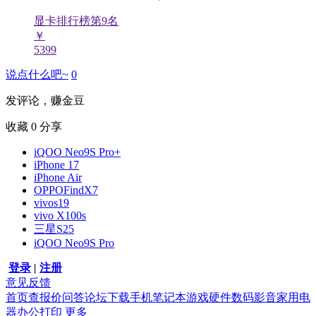
显卡排行榜第
9
名
￥
5399
说点什么吧~
0
发评论，赚金豆
收藏
0
分享
iQOO Neo9S Pro+
iPhone 17
iPhone Air
OPPOFindX7
vivos19
vivo X100s
三星S25
iQOO Neo9S Pro
登录
|
注册
意见反馈
首页
查报价
问答
论坛
下载
手机
笔记本
游戏硬件
数码影音
家用电
器
办公打印
更多