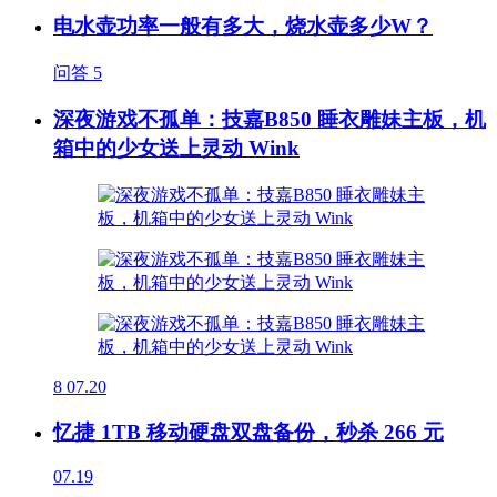
电水壶功率一般有多大，烧水壶多少W？
问答
5
深夜游戏不孤单：技嘉B850 睡衣雕妹主板，机
箱中的少女送上灵动 Wink
8
07.20
忆捷 1TB 移动硬盘双盘备份，秒杀 266 元
07.19