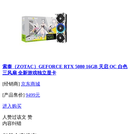
索泰（ZOTAC）GEFORCE RTX 5080 16GB 天启 OC 白色
三风扇 全新游戏独立显卡
[经销商]
京东商城
[产品售价]
9499元
进入购买
人赞过该文
赞
内容纠错