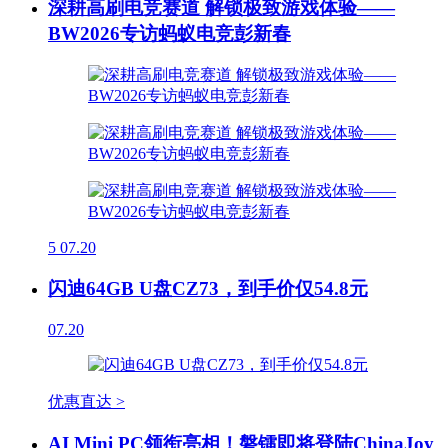
深耕高刷电竞赛道 解锁极致游戏体验——
BW2026专访蚂蚁电竞彭新春
5
07.20
闪迪64GB U盘CZ73，到手价仅54.8元
07.20
优惠直达 >
AI Mini PC领衔亮相！磐镭即将登陆ChinaJoy