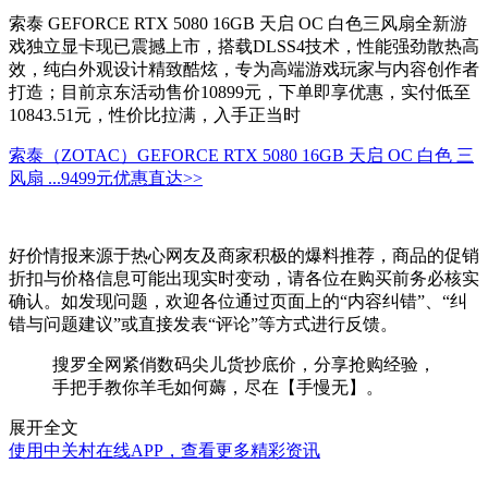
索泰 GEFORCE RTX 5080 16GB 天启 OC 白色三风扇全新游
戏独立显卡现已震撼上市，搭载DLSS4技术，性能强劲散热高
效，纯白外观设计精致酷炫，专为高端游戏玩家与内容创作者
打造；目前京东活动售价10899元，下单即享优惠，实付低至
10843.51元，性价比拉满，入手正当时
索泰（ZOTAC）GEFORCE RTX 5080 16GB 天启 OC 白色 三
风扇 ...
9499元
优惠直达>>
好价情报来源于热心网友及商家积极的爆料推荐，商品的促销
折扣与价格信息可能出现实时变动，请各位在购买前务必核实
确认。如发现问题，欢迎各位通过页面上的“内容纠错”、“纠
错与问题建议”或直接发表“评论”等方式进行反馈。
搜罗全网紧俏数码尖儿货抄底价，分享抢购经验，
手把手教你羊毛如何薅，尽在【手慢无】。
展开全文
使用中关村在线APP，查看更多精彩资讯