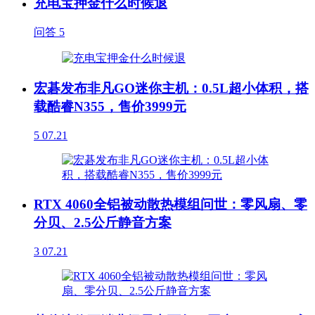
充电宝押金什么时候退
问答
5
宏碁发布非凡GO迷你主机：0.5L超小体积，搭
载酷睿N355，售价3999元
5
07.21
RTX 4060全铝被动散热模组问世：零风扇、零
分贝、2.5公斤静音方案
3
07.21