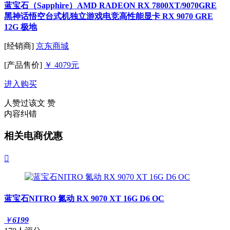
蓝宝石（Sapphire）AMD RADEON RX 7800XT/9070GRE
黑神话悟空台式机独立游戏电竞高性能显卡 RX 9070 GRE
12G 极地
[经销商]
京东商城
[产品售价]
￥ 4079元
进入购买
人赞过该文
赞
内容纠错
相关电商优惠

蓝宝石NITRO 氮动 RX 9070 XT 16G D6 OC
￥
6199