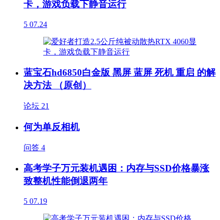
卡，游戏负载下静音运行
5
07.24
蓝宝石hd6850白金版 黑屏 蓝屏 死机 重启 的解
决方法 （原创）
论坛
21
何为单反相机
问答
4
高考学子万元装机遇困：内存与SSD价格暴涨
致整机性能倒退两年
5
07.19