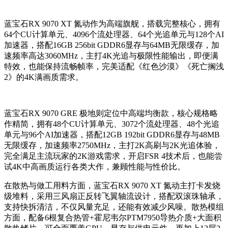
蓝宝石RX 9070 XT 氮动作为高端旗舰，搭载完整核心，拥有
64个CU计算单元、4096个流处理器、64个光追单元与128个AI
加速器，搭配16GB 256bit GDDR6显存与64MB无限缓存，加
速频率高达3060MHz，主打4K光追与极限性能输出，即便满
特效，也能保持流畅帧率，完美适配《红色沙漠》《死亡搁浅
2》的4K满画质需求。
蓝宝石RX 9070 GRE 极地则定位中高端均衡款，核心规格略
作精简，拥有48个CU计算单元、3072个流处理器、48个光追
单元与96个AI加速器，搭配12GB 192bit GDDR6显存与48MB
无限缓存，加速频率2750MHz，主打2K高刷与2K光追体验，
完全满足主流玩家的2K游戏需求，开启FSR 4技术后，也能尝
试4K中高画质运行各类大作，兼顾性能与性价比。
在散热与做工用料方面，蓝宝石RX 9070 XT 氮动主打卡发烧
级堆料，采用三风扇正反转飞翼轴流设计，搭配双滚珠轴承，
支持快拆清洁，不仅风量充足，还能有效减少风噪。散热模组
方面，配备6根复合热管+霍尼韦尔PTM7950导热介质+大面积