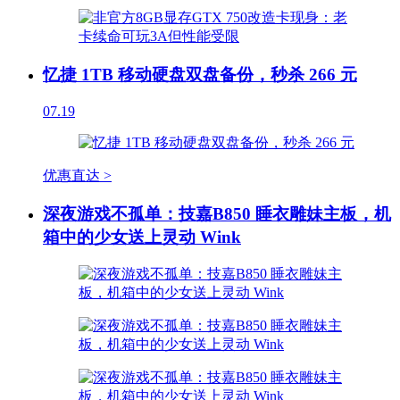
忆捷 1TB 移动硬盘双盘备份，秒杀 266 元
07.19
优惠直达 >
深夜游戏不孤单：技嘉B850 睡衣雕妹主板，机
箱中的少女送上灵动 Wink