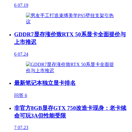
6
07.19
GDDR7显存涨价致RTX 50系显卡全面提价与
上市推迟
6
07.24
最新笔记本独立显卡排名
问答
6
非官方8GB显存GTX 750改造卡现身：老卡续
命可玩3A但性能受限
7
07.23