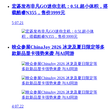
宏碁发布非凡GO迷你主机：0.5L超小体积，搭
载酷睿N355，售价3999元
5
07.21
映众参展ChinaJoy 2026 冰龙及夏日限定等多
款新品显卡强势来袭 与AI同游
4
07.22