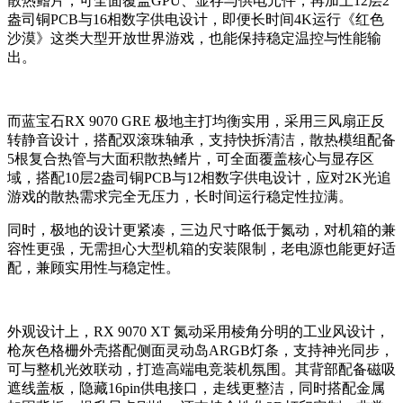
散热鳍片，可全面覆盖GPU、显存与供电元件，再加上12层2
盎司铜PCB与16相数字供电设计，即便长时间4K运行《红色
沙漠》这类大型开放世界游戏，也能保持稳定温控与性能输
出。
而蓝宝石RX 9070 GRE 极地主打均衡实用，采用三风扇正反
转静音设计，搭配双滚珠轴承，支持快拆清洁，散热模组配备
5根复合热管与大面积散热鳍片，可全面覆盖核心与显存区
域，搭配10层2盎司铜PCB与12相数字供电设计，应对2K光追
游戏的散热需求完全无压力，长时间运行稳定性拉满。
同时，极地的设计更紧凑，三边尺寸略低于氮动，对机箱的兼
容性更强，无需担心大型机箱的安装限制，老电源也能更好适
配，兼顾实用性与稳定性。
外观设计上，RX 9070 XT 氮动采用棱角分明的工业风设计，
枪灰色格栅外壳搭配侧面灵动岛ARGB灯条，支持神光同步，
可与整机光效联动，打造高端电竞装机氛围。其背部配备磁吸
遮线盖板，隐藏16pin供电接口，走线更整洁，同时搭配金属